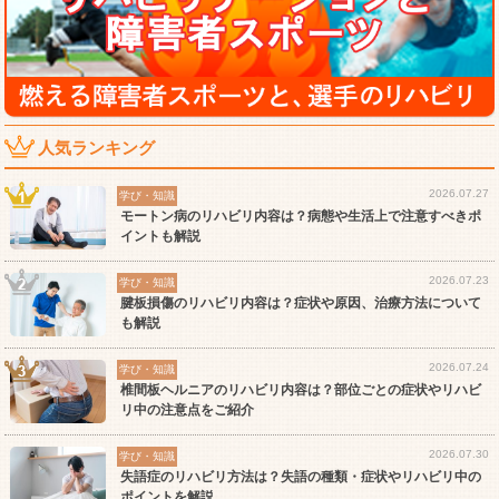
人気ランキング
2026.07.27
学び・知識
モートン病のリハビリ内容は？病態や生活上で注意すべきポ
イントも解説
2026.07.23
学び・知識
腱板損傷のリハビリ内容は？症状や原因、治療方法について
も解説
2026.07.24
学び・知識
椎間板ヘルニアのリハビリ内容は？部位ごとの症状やリハビ
リ中の注意点をご紹介
2026.07.30
学び・知識
失語症のリハビリ方法は？失語の種類・症状やリハビリ中の
ポイントを解説