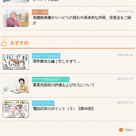
2026.07.29
学び・知識
肩腱板損傷のリハビリの流れや具体的な内容、注意点をご紹
介
おすすめ
2020.08.20
セラピストあるある
理学療法士編｜忙しすぎて…
2020.07.27
PTOTST国試過去問ドリル
重度失語症の評価および介入について
2020.07.22
ビジネスマナー
電話応対のポイント（２）【第46回】
TOPへ