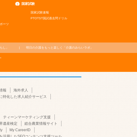
国家試験
国家試験速報
PTOTST国試過去問ドリル
ポーツ
らし」
明日の介護をもっと楽しく
「介護のみらいラボ」
ー
情報
海外求人
に特化した求人紹介サービス
ティーンマーケティング支援
界遺産検定
総合農業情報サイト
dy
My CareerID
Iを活用したSEOコンテンツ支援ツール