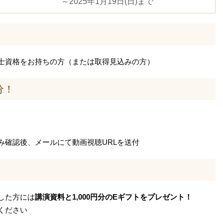
～2025年1月19日(日)まで
士資格をお持ちの方（または取得見込みの方）
分！
み確認後、メールにて動画視聴URLを送付
した方には
講演資料と1,000円分のEギフトをプレゼント！
ください