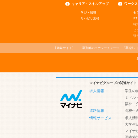
キャリア・スキルアップ
ワークス
学び・知識
セ
リハビリ素材
PT
職
ビ
現
【姉妹サイト】
薬剤師のエナジーチャージ
「薬+読」
マイナビグループの関連サイト
求人情報
学生の
ミドル
福祉・
進路情報
高校生
情報サービス
求人情
大学生
マイナ
医療施