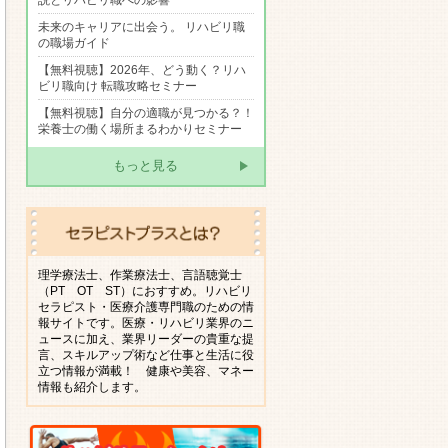
説とリハビリ職への影響
未来のキャリアに出会う。 リハビリ職
の職場ガイド
【無料視聴】2026年、どう動く？リハ
ビリ職向け 転職攻略セミナー
【無料視聴】自分の適職が見つかる？！
栄養士の働く場所まるわかりセミナー
もっと見る
理学療法士、作業療法士、言語聴覚士
（PT OT ST）におすすめ。リハビリ
セラピスト・医療介護専門職のための情
報サイトです。医療・リハビリ業界のニ
ュースに加え、業界リーダーの貴重な提
言、スキルアップ術など仕事と生活に役
立つ情報が満載！ 健康や美容、マネー
情報も紹介します。