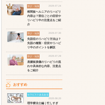
2026.07.24
学び・知識
椎間板ヘルニアのリハビリ
内容は？部位ごとの症状や
リハビリ中の注意点をご紹
介
2026.07.30
学び・知識
失語症のリハビリ方法は？
失語の種類・症状やリハビ
リ中のポイントを解説
2026.07.29
学び・知識
肩腱板損傷のリハビリの流
れや具体的な内容、注意点
をご紹介
おすすめ
セラピストあるある
2020.08.20
理学療法士編｜忙しすぎ