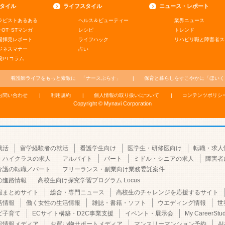
タイル
ライフスタイル
ニュース・レポート
ラピストあるある
ヘルス＆ビューティー
業界ニュース
･OT･STマンガ
レシピ
トレンド
場拝見レポート
ライフハック
リハビリ職と障害者ス
ジネスマナー
占い
役PTコラム
看護師ライフをもっと素敵に
「ナースぷらす」
保育と暮らしをすこやかに
「ほいく
お問い合わせ
利用規約
個人情報の取り扱いについて
コンテンツポリシ
Copyright © Mynavi Corporation
就活
留学経験者の就活
看護学生向け
医学生・研修医向け
転職・求人
・ハイクラスの求人
アルバイト
パート
ミドル・シニアの求人
障害者
介護の転職／パート
フリーランス・副業向け業務委託案件
の進路情報
高校生向け探究学習プログラム Locus
報まとめサイト
総合・専門ニュース
高校生のチャレンジを応援するサイト
活情報
働く女性の生活情報
雑誌・書籍・ソフト
ウエディング情報
世
ビ子育て
ECサイト構築・D2C事業支援
イベント・展示会
My CareerStu
設情報メディア
お買い物サポートメディア
マンスリーマンション予約
A