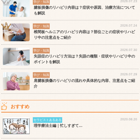
2026.07.23
学び・知識
腱板損傷のリハビリ内容は？症状や原因、治療方法について
も解説
2026.07.24
学び・知識
椎間板ヘルニアのリハビリ内容は？部位ごとの症状やリハビ
リ中の注意点をご紹介
2026.07.30
学び・知識
失語症のリハビリ方法は？失語の種類・症状やリハビリ中の
ポイントを解説
2026.07.29
学び・知識
肩腱板損傷のリハビリの流れや具体的な内容、注意点をご紹
介
おすすめ
2020.08.20
セラピストあるある
理学療法士編｜忙しすぎて…