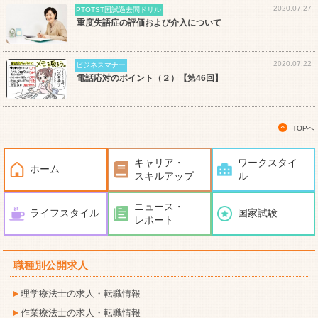
2020.07.27
PTOTST国試過去問ドリル
重度失語症の評価および介入について
2020.07.22
ビジネスマナー
電話応対のポイント（２）【第46回】
TOPへ
キャリア・
ワークスタイ
ホーム
スキルアップ
ル
ニュース・
ライフスタイル
国家試験
レポート
職種別公開求人
理学療法士の求人・転職情報
作業療法士の求人・転職情報