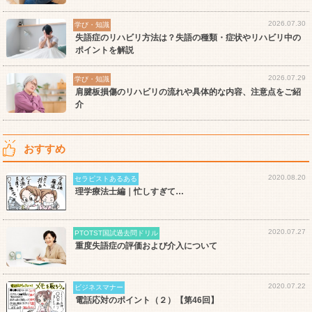
2026.07.30
学び・知識
失語症のリハビリ方法は？失語の種類・症状やリハビリ中の
ポイントを解説
2026.07.29
学び・知識
肩腱板損傷のリハビリの流れや具体的な内容、注意点をご紹
介
おすすめ
2020.08.20
セラピストあるある
理学療法士編｜忙しすぎて…
2020.07.27
PTOTST国試過去問ドリル
重度失語症の評価および介入について
2020.07.22
ビジネスマナー
電話応対のポイント（２）【第46回】