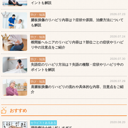
イントも解説
2026.07.23
学び・知識
腱板損傷のリハビリ内容は？症状や原因、治療方法について
も解説
2026.07.24
学び・知識
椎間板ヘルニアのリハビリ内容は？部位ごとの症状やリハビ
リ中の注意点をご紹介
2026.07.30
学び・知識
失語症のリハビリ方法は？失語の種類・症状やリハビリ中の
ポイントを解説
2026.07.29
学び・知識
肩腱板損傷のリハビリの流れや具体的な内容、注意点をご紹
介
おすすめ
2020.08.20
セラピストあるある
理学療法士編｜忙しすぎて…