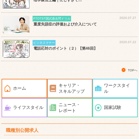
2020.07.27
PTOTST国試過去問ドリル
重度失語症の評価および介入について
2020.07.22
ビジネスマナー
電話応対のポイント（２）【第46回】
TOPへ
キャリア・
ワークスタイ
ホーム
スキルアップ
ル
ニュース・
ライフスタイル
国家試験
レポート
職種別公開求人