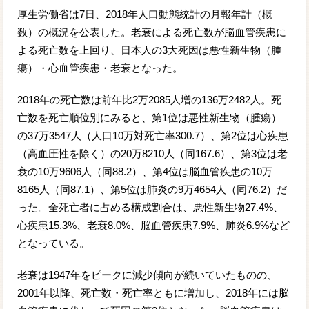
厚生労働省は7日、2018年人口動態統計の月報年計（概
数）の概況を公表した。老衰による死亡数が脳血管疾患に
よる死亡数を上回り、日本人の3大死因は悪性新生物（腫
瘍）・心血管疾患・老衰となった。
2018年の死亡数は前年比2万2085人増の136万2482人。死
亡数を死亡順位別にみると、第1位は悪性新生物（腫瘍）
の37万3547人（人口10万対死亡率300.7）、第2位は心疾患
（高血圧性を除く）の20万8210人（同167.6）、第3位は老
衰の10万9606人（同88.2）、第4位は脳血管疾患の10万
8165人（同87.1）、第5位は肺炎の9万4654人（同76.2）だ
った。全死亡者に占める構成割合は、悪性新生物27.4%、
心疾患15.3%、老衰8.0%、脳血管疾患7.9%、肺炎6.9%など
となっている。
老衰は1947年をピークに減少傾向が続いていたものの、
2001年以降、死亡数・死亡率ともに増加し、2018年には脳