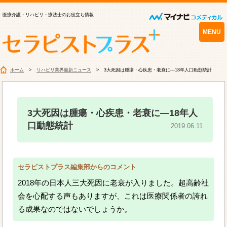
医療介護・リハビリ・療法士のお役立ち情報
MENU
ホーム
リハビリ業界最新ニュース
3大死因は腫瘍・心疾患・老衰に―18年人口動態統計
3大死因は腫瘍・心疾患・老衰に―18年人
口動態統計
2019.06.11
セラピストプラス編集部からのコメント
2018年の日本人三大死因に老衰が入りました。超高齢社
会を心配する声もありますが、これは医療関係者の誇れ
る成果なのではないでしょうか。