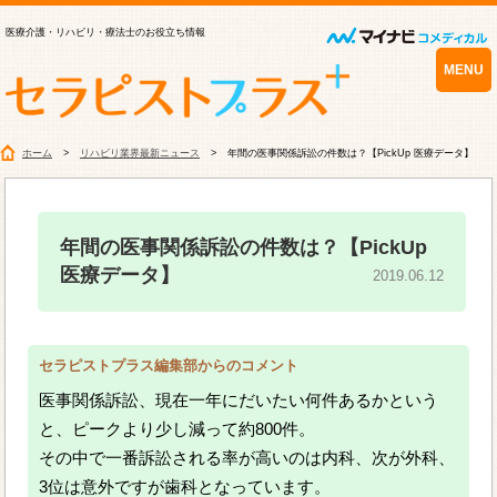
医療介護・リハビリ・療法士のお役立ち情報
MENU
ホーム
リハビリ業界最新ニュース
年間の医事関係訴訟の件数は？【PickUp 医療データ】
年間の医事関係訴訟の件数は？【PickUp
医療データ】
2019.06.12
セラピストプラス編集部からのコメント
医事関係訴訟、現在一年にだいたい何件あるかという
と、ピークより少し減って約800件。
その中で一番訴訟される率が高いのは内科、次が外科、
3位は意外ですが歯科となっています。