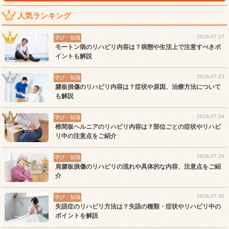
人気ランキング
2026.07.27
学び・知識
モートン病のリハビリ内容は？病態や生活上で注意すべきポ
イントも解説
2026.07.23
学び・知識
腱板損傷のリハビリ内容は？症状や原因、治療方法について
も解説
2026.07.24
学び・知識
椎間板ヘルニアのリハビリ内容は？部位ごとの症状やリハビ
リ中の注意点をご紹介
2026.07.29
学び・知識
肩腱板損傷のリハビリの流れや具体的な内容、注意点をご紹
介
2026.07.30
学び・知識
失語症のリハビリ方法は？失語の種類・症状やリハビリ中の
ポイントを解説