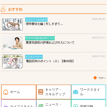
おすすめ
2020.08.20
セラピストあるある
理学療法士編｜忙しすぎて…
2020.07.27
PTOTST国試過去問ドリル
重度失語症の評価および介入について
2020.07.22
ビジネスマナー
電話応対のポイント（２）【第46回】
TOPへ
キャリア・
ワークスタイ
ホーム
スキルアップ
ル
ニュース・
ライフスタイル
国家試験