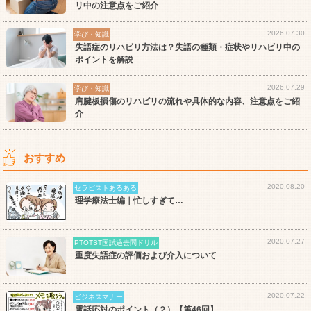
リ中の注意点をご紹介
2026.07.30
学び・知識
失語症のリハビリ方法は？失語の種類・症状やリハビリ中の
ポイントを解説
2026.07.29
学び・知識
肩腱板損傷のリハビリの流れや具体的な内容、注意点をご紹
介
おすすめ
2020.08.20
セラピストあるある
理学療法士編｜忙しすぎて…
2020.07.27
PTOTST国試過去問ドリル
重度失語症の評価および介入について
2020.07.22
ビジネスマナー
電話応対のポイント（２）【第46回】