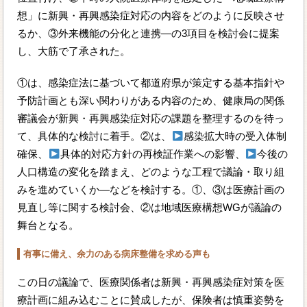
想」に新興・再興感染症対応の内容をどのように反映させ
るか、③外来機能の分化と連携―の3項目を検討会に提案
し、大筋で了承された。
①は、感染症法に基づいて都道府県が策定する基本指針や
予防計画とも深い関わりがある内容のため、健康局の関係
審議会が新興・再興感染症対応の課題を整理するのを待っ
て、具体的な検討に着手。②は、
感染拡大時の受入体制
確保、
具体的対応方針の再検証作業への影響、
今後の
人口構造の変化を踏まえ、どのような工程で議論・取り組
みを進めていくか―などを検討する。①、③は医療計画の
見直し等に関する検討会、②は地域医療構想WGが議論の
舞台となる。
有事に備え、余力のある病床整備を求める声も
この日の議論で、医療関係者は新興・再興感染症対策を医
療計画に組み込むことに賛成したが、保険者は慎重姿勢を