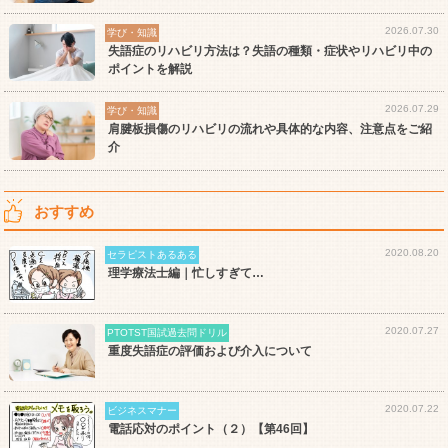
2026.07.30
学び・知識
失語症のリハビリ方法は？失語の種類・症状やリハビリ中の
ポイントを解説
2026.07.29
学び・知識
肩腱板損傷のリハビリの流れや具体的な内容、注意点をご紹
介
おすすめ
2020.08.20
セラピストあるある
理学療法士編｜忙しすぎて…
2020.07.27
PTOTST国試過去問ドリル
重度失語症の評価および介入について
2020.07.22
ビジネスマナー
電話応対のポイント（２）【第46回】