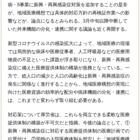
病・5事業に新興・再興感染症対策を追加することの是非
が、地域医療構想では具体的対応方針の再検証作業への影
響などが、論点になるとみられる。3月中旬以降中断して
いた外来機能の分化・連携に関する議論も近く再開する。
新型コロナウイルスの感染拡大によって、地域医療の現場
では局所的な病床や医療従事者、人工呼吸器などの医療用
物資の不足といった課題が浮き彫りになり、新興・再興感
染症に備えた医療提供体制の構築が急務となっている。一
方で、総人口の減少と人口の高齢化は新興・再興感染症の
発生に関係なく進行することから、地域医療構想の実現に
向けた医療資源の効率的な配分や病床機能の分化・連携に
は、これまでと変わらず取り組む必要がある。
対応策について厚労省は、これらを両立できる柔軟な医療
提供体制の構築が不可欠だと指摘。今後の論点として、①
新興・再興感染症に対応する医療提供体制の医療計画での
位置付け、②平時の入院医療体制を想定した「地域医療構