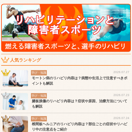
人気ランキング
2026.07.27
学び・知識
モートン病のリハビリ内容は？病態や生活上で注意すべきポ
イントも解説
2026.07.23
学び・知識
腱板損傷のリハビリ内容は？症状や原因、治療方法について
も解説
2026.07.24
学び・知識
椎間板ヘルニアのリハビリ内容は？部位ごとの症状やリハビ
リ中の注意点をご紹介