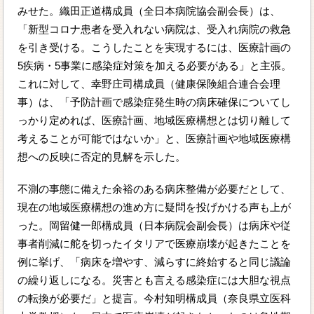
みせた。織田正道構成員（全日本病院協会副会長）は、
「新型コロナ患者を受入れない病院は、受入れ病院の救急
を引き受ける。こうしたことを実現するには、医療計画の
5疾病・5事業に感染症対策を加える必要がある」と主張。
これに対して、幸野庄司構成員（健康保険組合連合会理
事）は、「予防計画で感染症発生時の病床確保についてし
っかり定めれば、医療計画、地域医療構想とは切り離して
考えることが可能ではないか」と、医療計画や地域医療構
想への反映に否定的見解を示した。
不測の事態に備えた余裕のある病床整備が必要だとして、
現在の地域医療構想の進め方に疑問を投げかける声も上が
った。岡留健一郎構成員（日本病院会副会長）は病床や従
事者削減に舵を切ったイタリアで医療崩壊が起きたことを
例に挙げ、「病床を増やす、減らすに終始すると同じ議論
の繰り返しになる。災害とも言える感染症には大胆な視点
の転換が必要だ」と提言。今村知明構成員（奈良県立医科