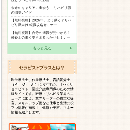
説とリハビリ職への影響
未来のキャリアに出会う。 リハビリ職
の職場ガイド
【無料視聴】2026年、どう動く？リハ
ビリ職向け 転職攻略セミナー
【無料視聴】自分の適職が見つかる？！
栄養士の働く場所まるわかりセミナー
もっと見る
理学療法士、作業療法士、言語聴覚士
（PT OT ST）におすすめ。リハビリ
セラピスト・医療介護専門職のための情
報サイトです。医療・リハビリ業界のニ
ュースに加え、業界リーダーの貴重な提
言、スキルアップ術など仕事と生活に役
立つ情報が満載！ 健康や美容、マネー
情報も紹介します。