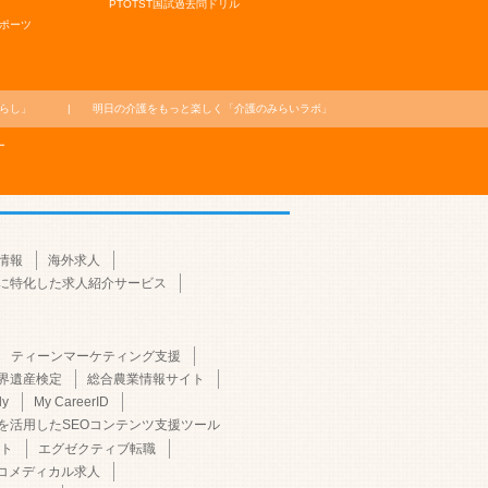
PTOTST国試過去問ドリル
ポーツ
らし」
明日の介護をもっと楽しく
「介護のみらいラボ」
ー
情報
海外求人
に特化した求人紹介サービス
ティーンマーケティング支援
界遺産検定
総合農業情報サイト
dy
My CareerID
Iを活用したSEOコンテンツ支援ツール
ト
エグゼクティブ転職
コメディカル求人