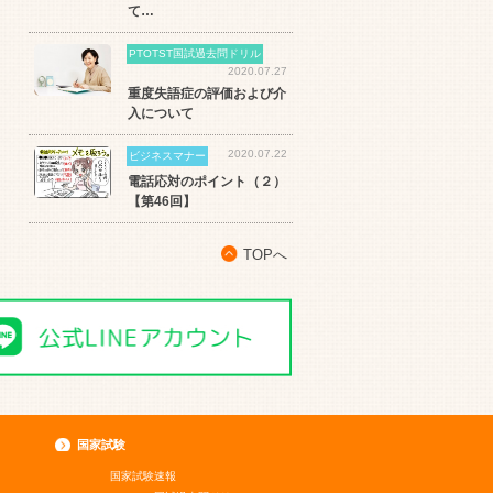
て…
PTOTST国試過去問ドリル
2020.07.27
重度失語症の評価および介
入について
2020.07.22
ビジネスマナー
電話応対のポイント（２）
【第46回】
TOPへ
国家試験
国家試験速報