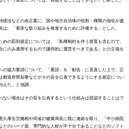
特措法などの改正案に、国や地方自治体の役割・権限の強化が盛
長は、「着実な取り組みを推進するために評価する」とした。
ための罰則規定については、「私権制約を伴う措置も含むので、
合にのみ適用するもので謙抑的に運営すべきである」との立場を
への協力要請について、「要請」を「勧告」に見直した上で、正
は都道府県知事などがその旨を公表できるようにする規定につい
与えた」と強調。
わない場合はその旨を公表するという仕組みは容認することはで
憲久厚生労働相や同省の健康局長に既に連絡を取り、「中小病院
などのハード面、専門的な人材が不十分であることなどのソフト