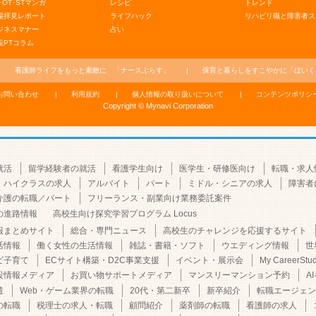
･OT･STマンガ
レシピ
トレンド
場拝見レポート
ライフハック
リハビリ職と障害者ス
ジネスマナー
占い
役PTコラム
看護師ライフをもっと素敵に
「ナースぷらす」
保育と暮らしをすこやかに
「ほいく
お問い合わせ
利用規約
個人情報の取り扱いについて
コンテンツポリシ
Copyright © Mynavi Corporation
就活
留学経験者の就活
看護学生向け
医学生・研修医向け
転職・求人
・ハイクラスの求人
アルバイト
パート
ミドル・シニアの求人
障害者
介護の転職／パート
フリーランス・副業向け業務委託案件
の進路情報
高校生向け探究学習プログラム Locus
報まとめサイト
総合・専門ニュース
高校生のチャレンジを応援するサイト
活情報
働く女性の生活情報
雑誌・書籍・ソフト
ウエディング情報
世
ビ子育て
ECサイト構築・D2C事業支援
イベント・展示会
My CareerStu
設情報メディア
お買い物サポートメディア
マンスリーマンション予約
A
遣
Web・ゲーム業界の転職
20代・第二新卒
新卒紹介
転職エージェン
の転職
税理士の求人・転職
顧問紹介
薬剤師の転職
看護師の求人