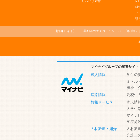
リハビリ素材
PT
職
ビ
現
【姉妹サイト】
薬剤師のエナジーチャージ
「薬+読」
マイナビグループの関連サイト
求人情報
学生の
ミドル
福祉・
進路情報
高校生
情報サービス
求人情
大学生
マイナ
医療施
人材派遣・紹介
人材派
会計士