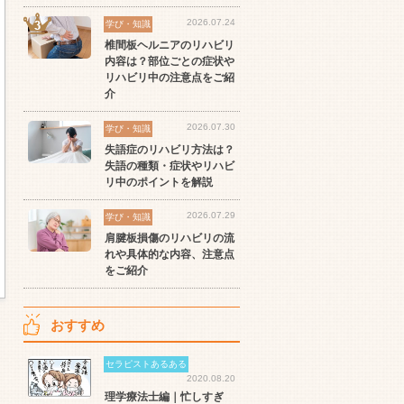
2026.07.24
学び・知識
椎間板ヘルニアのリハビリ
内容は？部位ごとの症状や
リハビリ中の注意点をご紹
介
2026.07.30
学び・知識
失語症のリハビリ方法は？
失語の種類・症状やリハビ
リ中のポイントを解説
2026.07.29
学び・知識
肩腱板損傷のリハビリの流
れや具体的な内容、注意点
をご紹介
おすすめ
セラピストあるある
2020.08.20
理学療法士編｜忙しすぎ