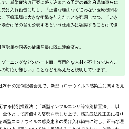
上で、感染症法改正案に盛り込まれる予定の都道府県知事らに
の受け入れ勧告に対し、「正当な理由なく従わない医療機関を
は、医療現場に大きな衝撃を与えたことを強調しつつ、「いき
い場合はその旨を公表するという仕組みは容認することはでき
村厚労相や同省の健康局長に既に連絡済み。
、ゾーニングなどのハード面、専門的な人材が不十分であるこ
への対応が難しい」ことなどを訴えたと説明しています。
は20日の定例記者会見で、新型コロナウイルス感染症に関する見
応する特別措置法（「新型インフルエンザ等特別措置法」、以
、全体として評価する姿勢を示した上で、感染症法改正案に盛り
る新型コロナウイルス感染患者の受け入れ勧告に対し、正当な理
るという規定については「容認することはできない」と断じた。