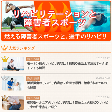
人気ランキング
2026.07.27
学び・知識
モートン病のリハビリ内容は？病態や生活上で注意すべきポ
イントも解説
2026.07.23
学び・知識
腱板損傷のリハビリ内容は？症状や原因、治療方法について
も解説
2026.07.24
学び・知識
椎間板ヘルニアのリハビリ内容は？部位ごとの症状やリハビ
リ中の注意点をご紹介