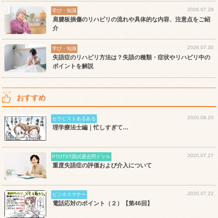
2026.07.29
学び・知識
肩腱板損傷のリハビリの流れや具体的な内容、注意点をご紹
介
2026.07.30
学び・知識
失語症のリハビリ方法は？失語の種類・症状やリハビリ中の
ポイントを解説
おすすめ
2020.08.20
セラピストあるある
理学療法士編｜忙しすぎて…
2020.07.27
PTOTST国試過去問ドリル
重度失語症の評価および介入について
2020.07.22
ビジネスマナー
電話応対のポイント（２）【第46回】