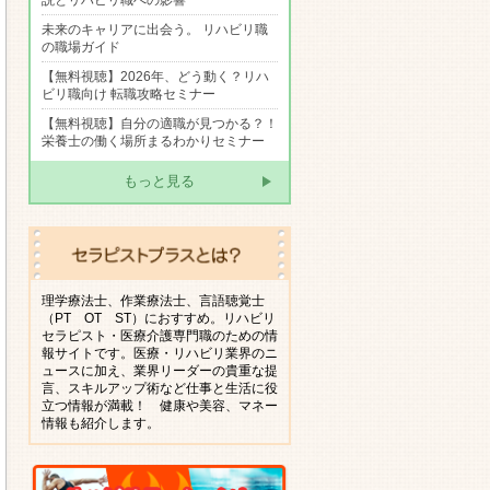
説とリハビリ職への影響
未来のキャリアに出会う。 リハビリ職
の職場ガイド
【無料視聴】2026年、どう動く？リハ
ビリ職向け 転職攻略セミナー
【無料視聴】自分の適職が見つかる？！
栄養士の働く場所まるわかりセミナー
もっと見る
理学療法士、作業療法士、言語聴覚士
（PT OT ST）におすすめ。リハビリ
セラピスト・医療介護専門職のための情
報サイトです。医療・リハビリ業界のニ
ュースに加え、業界リーダーの貴重な提
言、スキルアップ術など仕事と生活に役
立つ情報が満載！ 健康や美容、マネー
情報も紹介します。