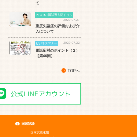
て…
PTOTST国試過去問ドリル
2020.07.27
重度失語症の評価および介
入について
2020.07.22
ビジネスマナー
電話応対のポイント（２）
【第46回】
TOPへ
国家試験
国家試験速報