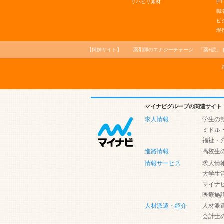
リハビリ素材
PT
職
ビ
現
【姉妹サイト】
薬剤師のエナジーチャージ
「薬+読」
マイナビグループの関連サイト
求人情報
学生の
ミドル
福祉・
進路情報
高校生
情報サービス
求人情
大学生
マイナ
医療施
人材派遣・紹介
人材派
会計士