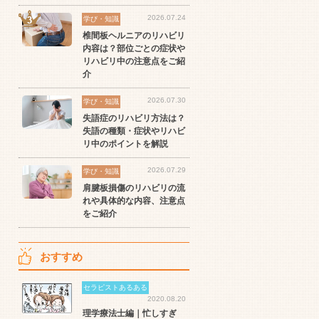
2026.07.24
学び・知識
椎間板ヘルニアのリハビリ
内容は？部位ごとの症状や
リハビリ中の注意点をご紹
介
2026.07.30
学び・知識
失語症のリハビリ方法は？
失語の種類・症状やリハビ
リ中のポイントを解説
2026.07.29
学び・知識
肩腱板損傷のリハビリの流
れや具体的な内容、注意点
をご紹介
おすすめ
セラピストあるある
2020.08.20
理学療法士編｜忙しすぎ