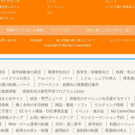
･OT･STマンガ
レシピ
トレンド
場拝見レポート
ライフハック
リハビリ職と障害者ス
ジネスマナー
占い
役PTコラム
看護師ライフをもっと素敵に
「ナースぷらす」
保育と暮らしをすこやかに
「ほいく
お問い合わせ
利用規約
個人情報の取り扱いについて
コンテンツポリシ
Copyright © Mynavi Corporation
就活
留学経験者の就活
看護学生向け
医学生・研修医向け
転職・求人
・ハイクラスの求人
アルバイト
パート
ミドル・シニアの求人
障害者
介護の転職／パート
フリーランス・副業向け業務委託案件
の進路情報
高校生向け探究学習プログラム Locus
報まとめサイト
総合・専門ニュース
高校生のチャレンジを応援するサイト
活情報
働く女性の生活情報
雑誌・書籍・ソフト
ウエディング情報
世
ビ子育て
ECサイト構築・D2C事業支援
イベント・展示会
My CareerStu
設情報メディア
お買い物サポートメディア
マンスリーマンション予約
A
遣
Web・ゲーム業界の転職
20代・第二新卒
新卒紹介
転職エージェン
の転職
税理士の求人・転職
顧問紹介
薬剤師の転職
看護師の求人