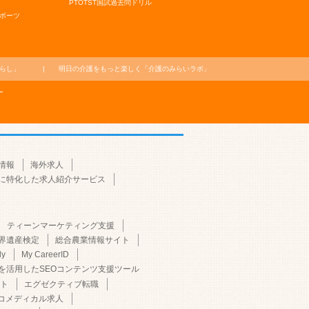
PTOTST国試過去問ドリル
ポーツ
らし」
明日の介護をもっと楽しく
「介護のみらいラボ」
ー
情報
海外求人
に特化した求人紹介サービス
ティーンマーケティング支援
界遺産検定
総合農業情報サイト
dy
My CareerID
Iを活用したSEOコンテンツ支援ツール
ト
エグゼクティブ転職
コメディカル求人