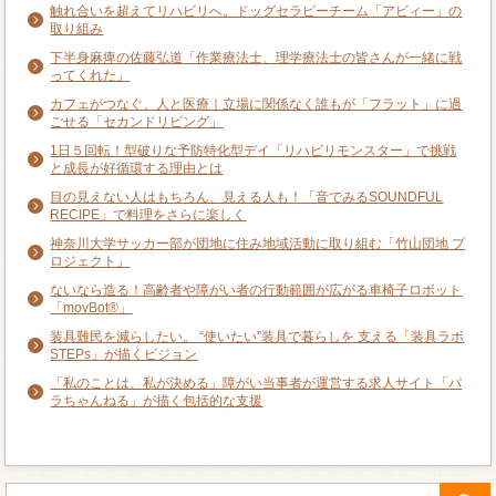
触れ合いを超えてリハビリへ。ドッグセラピーチーム「アビィー」の
取り組み
下半身麻痺の佐藤弘道「作業療法士、理学療法士の皆さんが一緒に戦
ってくれた」
カフェがつなぐ、人と医療｜立場に関係なく誰もが「フラット」に過
ごせる「セカンドリビング」
1日５回転！型破りな予防特化型デイ「リハビリモンスター」で挑戦
と成長が好循環する理由とは
目の見えない人はもちろん、見える人も！「音でみるSOUNDFUL
RECIPE」で料理をさらに楽しく
神奈川大学サッカー部が団地に住み地域活動に取り組む「竹山団地 プ
ロジェクト」
ないなら造る！高齢者や障がい者の行動範囲が広がる車椅子ロボット
「movBot®」
装具難民を減らしたい。 “使いたい”装具で暮らしを 支える「装具ラボ
STEPs」が描くビジョン
「私のことは、私が決める」障がい当事者が運営する求人サイト「パ
ラちゃんねる」が描く包括的な支援