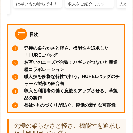
るに
は早いもの勝ちです！
求人をご紹介します！
人がお
目次
究極の柔らかさと軽さ、機能性を追求した
「HURELバッグ」
お互いのニーズが合致！ハギレがつないだ異業
種コラボレーション
職人技を多様な特性で担う。HURELバッグのチ
ャーム製作の舞台裏
収入と利用者の働く意欲をアップさせる、革製
品の製作
福祉×ものづくりが紡ぐ、協働の新たな可能性
究極の柔らかさと軽さ、機能性を追求し
た「HURELバッグ」