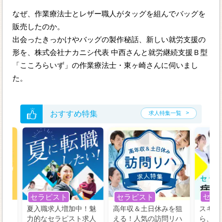
なぜ、作業療法士とレザー職人がタッグを組んでバッグを
販売したのか。
出会ったきっかけやバッグの製作秘話、新しい就労支援の
形を、株式会社ナカニシ代表 中西さんと就労継続支援Ｂ型
「こころらいず」の作業療法士・東ヶ崎さんに伺いまし
た。
おすすめ特集
求人特集一覧
セラ
セラピスト
セラピスト
う！
夏入職求人増加中！魅
高年収＆土日休みを狙
スキル
の好
力的なセラピスト求人
える！人気の訪問リハ
ら、学