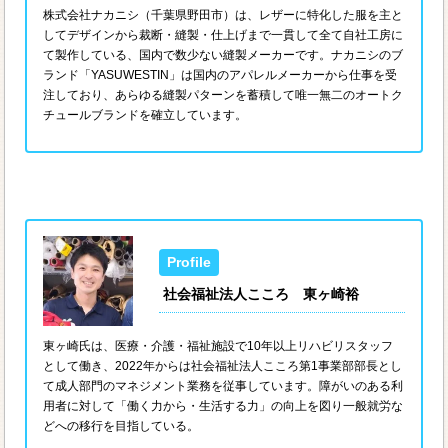
株式会社ナカニシ（千葉県野田市）は、レザーに特化した服を主と
してデザインから裁断・縫製・仕上げまで一貫して全て自社工房に
て製作している、国内で数少ない縫製メーカーです。ナカニシのブ
ランド「YASUWESTIN」は国内のアパレルメーカーから仕事を受
注しており、あらゆる縫製パターンを蓄積して唯一無二のオートク
チュールブランドを確立しています。
社会福祉法人こころ 東ヶ崎裕
東ヶ崎氏は、医療・介護・福祉施設で10年以上リハビリスタッフ
として働き、2022年からは社会福祉法人こころ第1事業部部長とし
て成人部門のマネジメント業務を従事しています。障がいのある利
用者に対して「働く力から・生活する力」の向上を図り一般就労な
どへの移行を目指している。