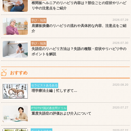
椎間板ヘルニアのリハビリ内容は？部位ごとの症状やリハビ
リ中の注意点をご紹介
2026.07.29
学び・知識
肩腱板損傷のリハビリの流れや具体的な内容、注意点をご紹
介
2026.07.30
学び・知識
失語症のリハビリ方法は？失語の種類・症状やリハビリ中の
ポイントを解説
おすすめ
2020.08.20
セラピストあるある
理学療法士編｜忙しすぎて…
2020.07.27
PTOTST国試過去問ドリル
重度失語症の評価および介入について
2020.07.22
ビジネスマナー