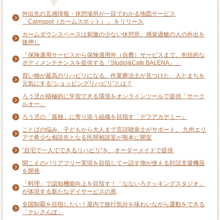
外出先の五感情報・休憩場所が一目でわかる地図サービス
「Calmspot（カームスポット）」 をリリース
カームダウンスペースは刺激の少ない休憩所。感覚過敏の人の外出を
後押し
「保険適用サービスから保険適用外（自費）サービスまで。包括的な
ボディメンテナンスを提供する『Studio&Cafe BALENA』」
買い物が最高のリハビリになる。作業療法士が見つけた、人とまちを
元気にする“ショッピングリハビリ”とは？
ろう児が積極的に学習できる環境をオンラインツールで提供「サーク
ルオー」
ろう児の「孤独」に寄り添う組織を目指す「デフアカデミー」
ことばの悩み、子どもから大人まで言語聴覚士がサポート。 九州エリ
アで希少な相談先となる民間相談室が熊本に開室
“自宅で一人でできるリハビリ”を、オーダーメイドで提供
聞こえのバリアフリー実現を目指してー話す側が使える対話支援機器
を開発
「料理」で認知機能向上を目指す！「なないろクッキングスタジオ」
が体現する新たなデイサービスの形
全国制覇を目指したい！屋内で旅行気分を味わいながら運動をできる
「テレさんぽ」