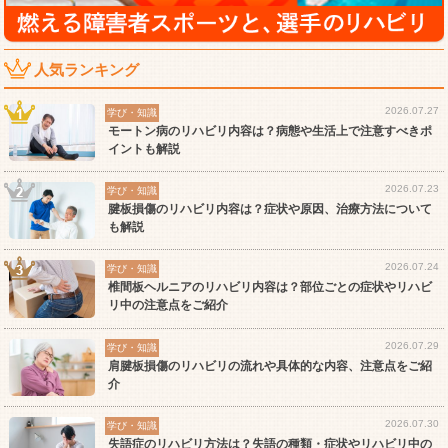
人気ランキング
2026.07.27
学び・知識
モートン病のリハビリ内容は？病態や生活上で注意すべきポ
イントも解説
2026.07.23
学び・知識
腱板損傷のリハビリ内容は？症状や原因、治療方法について
も解説
2026.07.24
学び・知識
椎間板ヘルニアのリハビリ内容は？部位ごとの症状やリハビ
リ中の注意点をご紹介
2026.07.29
学び・知識
肩腱板損傷のリハビリの流れや具体的な内容、注意点をご紹
介
2026.07.30
学び・知識
失語症のリハビリ方法は？失語の種類・症状やリハビリ中の