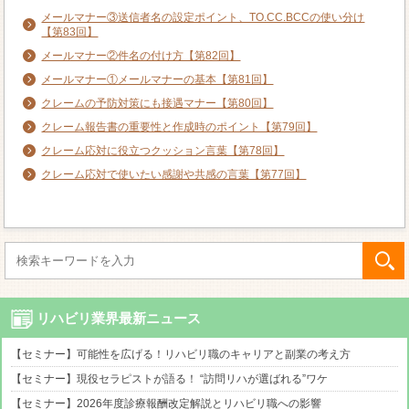
メールマナー③送信者名の設定ポイント、TO.CC.BCCの使い分け
【第83回】
メールマナー②件名の付け方【第82回】
メールマナー①メールマナーの基本【第81回】
クレームの予防対策にも接遇マナー【第80回】
クレーム報告書の重要性と作成時のポイント【第79回】
クレーム応対に役立つクッション言葉【第78回】
クレーム応対で使いたい感謝や共感の言葉【第77回】
リハビリ業界最新ニュース
【セミナー】可能性を広げる！リハビリ職のキャリアと副業の考え方
【セミナー】現役セラピストが語る！ “訪問リハが選ばれる”ワケ
【セミナー】2026年度診療報酬改定解説とリハビリ職への影響