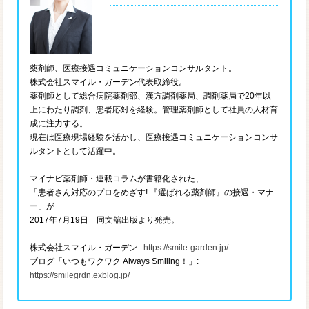
薬剤師、医療接遇コミュニケーションコンサルタント。
株式会社スマイル・ガーデン代表取締役。
薬剤師として総合病院薬剤部、漢方調剤薬局、調剤薬局で20年以
上にわたり調剤、患者応対を経験。管理薬剤師として社員の人材育
成に注力する。
現在は医療現場経験を活かし、医療接遇コミュニケーションコンサ
ルタントとして活躍中。
マイナビ薬剤師・連載コラムが書籍化された、
「患者さん対応のプロをめざす! 『選ばれる薬剤師』の接遇・マナ
ー」が
2017年7月19日 同文舘出版より発売。
株式会社スマイル・ガーデン :
https://smile-garden.jp/
ブログ「いつもワクワク Always Smiling！」:
https://smilegrdn.exblog.jp/