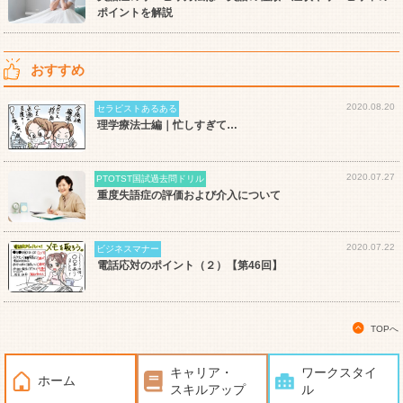
ポイントを解説
おすすめ
2020.08.20
セラピストあるある
理学療法士編｜忙しすぎて…
2020.07.27
PTOTST国試過去問ドリル
重度失語症の評価および介入について
2020.07.22
ビジネスマナー
電話応対のポイント（２）【第46回】
TOPへ
キャリア・
ワークスタイ
ホーム
スキルアップ
ル