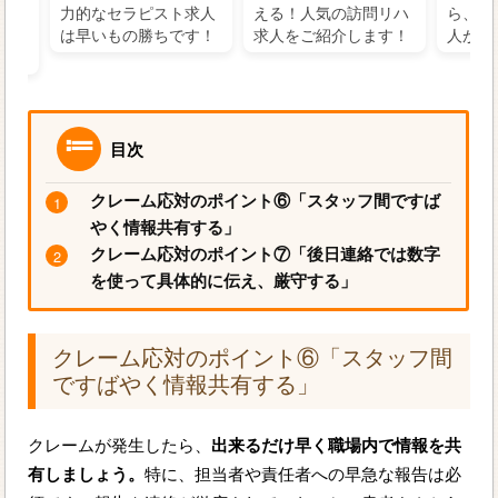
の好
力的なセラピスト求人
える！人気の訪問リハ
ら、学
るに
は早いもの勝ちです！
求人をご紹介します！
人がお
目次
クレーム応対のポイント⑥「スタッフ間ですば
やく情報共有する」
クレーム応対のポイント⑦「後日連絡では数字
を使って具体的に伝え、厳守する」
クレーム応対のポイント⑥「スタッフ間
ですばやく情報共有する」
クレームが発生したら、
出来るだけ早く職場内で情報を共
有しましょう。
特に、担当者や責任者への早急な報告は必