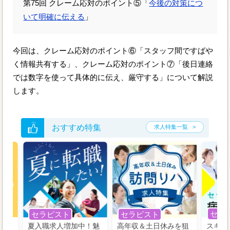
第75回 クレーム応対のポイント⑤「
今後の対策につ
いて明確に伝える
」
今回は、クレーム応対のポイント⑥「スタッフ間ですばや
く情報共有する」、クレーム応対のポイント⑦「後日連絡
では数字を使って具体的に伝え、厳守する」について解説
します。
おすすめ特集
求人特集一覧
セラ
セラピスト
セラピスト
う！
夏入職求人増加中！魅
高年収＆土日休みを狙
スキル