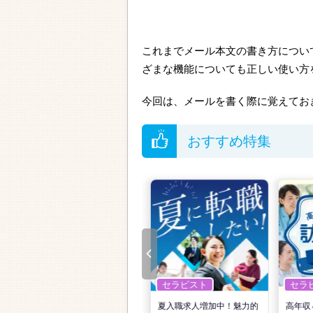
これまでメール本文の書き方につい
ざまな機能についても正しい使い方
今回は、メールを書く際に覚えてお
おすすめ特集
セラピスト
セラピスト
セラ
リ
転職で高収入を狙う！計画
夏入職求人増加中！魅力的
高年収