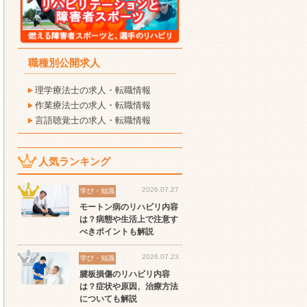
職種別公開求人
理学療法士の求人・転職情報
作業療法士の求人・転職情報
言語聴覚士の求人・転職情報
人気ランキング
2026.07.27
学び・知識
モートン病のリハビリ内容
は？病態や生活上で注意す
べきポイントも解説
2026.07.23
学び・知識
腱板損傷のリハビリ内容
セラピスト
セラピスト
セ
は？症状や原因、治療方法
についても解説
ート
世の中の需要の高まりとと
ワークライフバランス重視
経