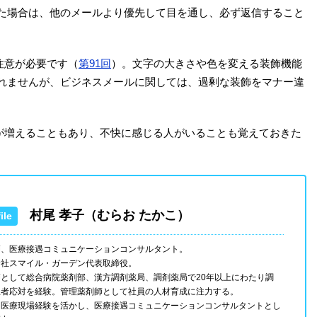
た場合は、他のメールより優先して目を通し、必ず返信すること
注意が必要です（
第91回
）。文字の大きさや色を変える装飾機能
れませんが、ビジネスメールに関しては、過剰な装飾をマナー違
量が増えることもあり、不快に感じる人がいることも覚えておきた
村尾 孝子（むらお たかこ）
師、医療接遇コミュニケーションコンサルタント。
会社スマイル・ガーデン代表取締役。
師として総合病院薬剤部、漢方調剤薬局、調剤薬局で20年以上にわたり調
患者応対を経験。管理薬剤師として社員の人材育成に注力する。
は医療現場経験を活かし、医療接遇コミュニケーションコンサルタントとし