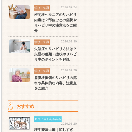
スト
もに増加傾向の「介護施
派の方へ！なぜ120日が基
ッ
設」求人をご紹介！
準？数え方も解説
ご
2026.07.24
学び・知識
椎間板ヘルニアのリハビリ
内容は？部位ごとの症状や
リハビリ中の注意点をご紹
介
2026.07.30
学び・知識
失語症のリハビリ方法は？
失語の種類・症状やリハビ
リ中のポイントを解説
2026.07.29
学び・知識
肩腱板損傷のリハビリの流
れや具体的な内容、注意点
をご紹介
おすすめ
セラピストあるある
2020.08.20
理学療法士編｜忙しすぎ