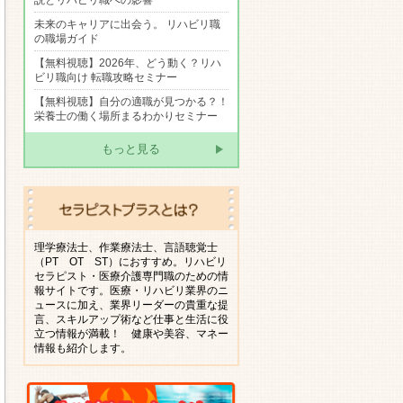
説とリハビリ職への影響
未来のキャリアに出会う。 リハビリ職
の職場ガイド
【無料視聴】2026年、どう動く？リハ
ビリ職向け 転職攻略セミナー
【無料視聴】自分の適職が見つかる？！
栄養士の働く場所まるわかりセミナー
もっと見る
理学療法士、作業療法士、言語聴覚士
（PT OT ST）におすすめ。リハビリ
セラピスト・医療介護専門職のための情
報サイトです。医療・リハビリ業界のニ
ュースに加え、業界リーダーの貴重な提
言、スキルアップ術など仕事と生活に役
立つ情報が満載！ 健康や美容、マネー
情報も紹介します。