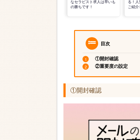
的な活動でPTの好条件求人
なセラピスト求人は早いも
る！人
を見つけるには？
の勝ちです！
ご紹介
目次
①開封確認
②重要度の設定
①開封確認