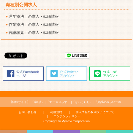
職種別公開求人
理学療法士の求人・転職情報
作業療法士の求人・転職情報
言語聴覚士の求人・転職情報
【姉妹サイト】
「薬+読」
「ナースぷらす」
「ほいくらし」
「介護のみらいラボ」
お問い合わせ
利用規約
個人情報の取り扱いについて
コンテンツポリシー
Copyright © Mynavi Corporation