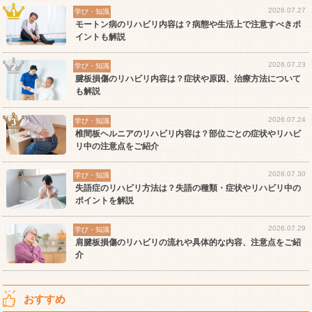
2026.07.27
学び・知識
モートン病のリハビリ内容は？病態や生活上で注意すべきポ
イントも解説
2026.07.23
学び・知識
腱板損傷のリハビリ内容は？症状や原因、治療方法について
も解説
2026.07.24
学び・知識
椎間板ヘルニアのリハビリ内容は？部位ごとの症状やリハビ
リ中の注意点をご紹介
2026.07.30
学び・知識
失語症のリハビリ方法は？失語の種類・症状やリハビリ中の
ポイントを解説
2026.07.29
学び・知識
肩腱板損傷のリハビリの流れや具体的な内容、注意点をご紹
介
おすすめ