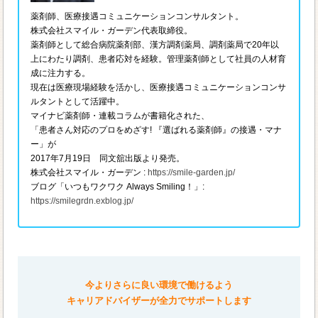
薬剤師、医療接遇コミュニケーションコンサルタント。
株式会社スマイル・ガーデン代表取締役。
薬剤師として総合病院薬剤部、漢方調剤薬局、調剤薬局で20年以
上にわたり調剤、患者応対を経験。管理薬剤師として社員の人材育
成に注力する。
現在は医療現場経験を活かし、医療接遇コミュニケーションコンサ
ルタントとして活躍中。
マイナビ薬剤師・連載コラムが書籍化された、
「患者さん対応のプロをめざす! 『選ばれる薬剤師』の接遇・マナ
ー」が
2017年7月19日 同文舘出版より発売。
株式会社スマイル・ガーデン :
https://smile-garden.jp/
ブログ「いつもワクワク Always Smiling！」:
https://smilegrdn.exblog.jp/
今よりさらに良い環境で働けるよう
キャリアドバイザーが全力でサポートします