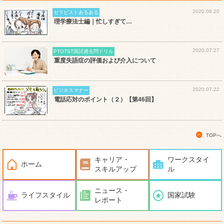
2020.08.20
セラピストあるある
理学療法士編｜忙しすぎて…
2020.07.27
PTOTST国試過去問ドリル
重度失語症の評価および介入について
2020.07.22
ビジネスマナー
電話応対のポイント（２）【第46回】
TOPへ
キャリア・
ワークスタイ
ホーム
スキルアップ
ル
ニュース・
ライフスタイル
国家試験
レポート