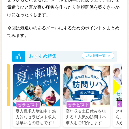
気遣うひと言が良い印象を作ったり信頼関係を築くきっか
けになったりします。
今回は気遣いのあるメールにするためのポイントをまとめ
てみます。
おすすめ特集
求人特集一覧
セラ
セラピスト
セラピスト
う！
夏入職求人増加中！魅
高年収＆土日休みを狙
スキル
の好
力的なセラピスト求人
える！人気の訪問リハ
ら、学
るに
は早いもの勝ちです！
求人をご紹介します！
人がお