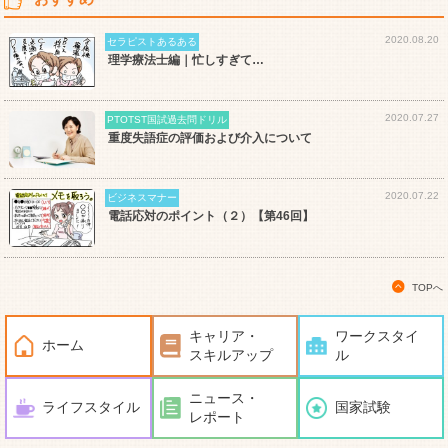
2020.08.20
セラピストあるある
理学療法士編｜忙しすぎて…
2020.07.27
PTOTST国試過去問ドリル
重度失語症の評価および介入について
2020.07.22
ビジネスマナー
電話応対のポイント（２）【第46回】
TOPへ
キャリア・
ワークスタイ
ホーム
スキルアップ
ル
ニュース・
ライフスタイル
国家試験
レポート