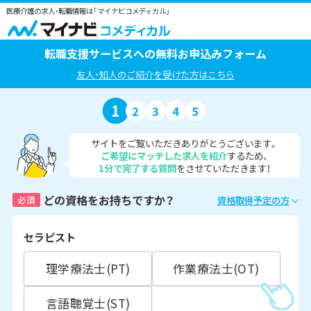
医療介護の求人・転職情報は「マイナビコメディカル」
転職支援サービスへの無料お申込みフォーム
友人・知人のご紹介を受けた方はこちら
1
2
3
4
5
サイトをご覧いただきありがとうございます。
ご希望にマッチした求人を紹介
するため、
1分で完了する質問
をさせていただきます！
どの資格をお持ちですか？
必須
資格取得予定の方
セラピスト
理学療法士(PT)
作業療法士(OT)
言語聴覚士(ST)