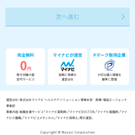
2027年
2028年
2029年
3月
完全無料
マイナビが運営
Pマーク取得企業
0
円
厚生労働大臣
信頼と実績の
大切な個人情報を
認可サービス
運営会社
厳重に管理
運営会社：株式会社マイナビ ヘルスケアソリューション事業本部 医療・福祉エージェント
事業部
事業内容：転職支援サービス「マイナビ薬剤師」「マイナビDOCTOR」「マイナビ看護師」「マイ
ナビ介護職」「マイナビコメディカル」「マイナビ保育士」等の運営。
Copyright © Mynavi Corporation