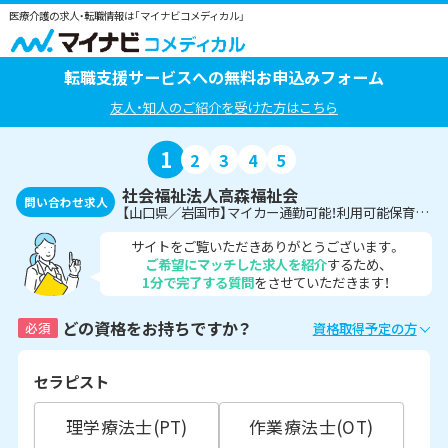
医療介護の求人・転職情報は「マイナビコメディカル」
転職支援サービスへの無料お申込みフォーム
友人・知人のご紹介を受けた方はこちら
1
2
3
4
5
社会福祉法人高森福祉会
問い合わせ求人
【山口県／岩国市】マイカー通勤可能！利用可能保育所あり◎老人保健施設での理学療法士のお仕事です♪
サイトをご覧いただきありがとうございます。
ご希望にマッチした求人を紹介
するため、
1分で完了する質問
をさせていただきます！
どの資格をお持ちですか？
必須
資格取得予定の方
セラピスト
理学療法士(PT)
作業療法士(OT)