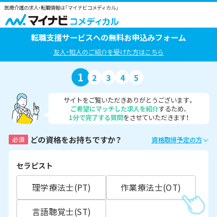
医療介護の求人・転職情報は「マイナビコメディカル」
転職支援サービスへの無料お申込みフォーム
友人・知人のご紹介を受けた方はこちら
1
2
3
4
5
サイトをご覧いただきありがとうございます。
ご希望にマッチした求人を紹介
するため、
1分で完了する質問
をさせていただきます！
どの資格をお持ちですか？
必須
資格取得予定の方
セラピスト
理学療法士(PT)
作業療法士(OT)
言語聴覚士(ST)