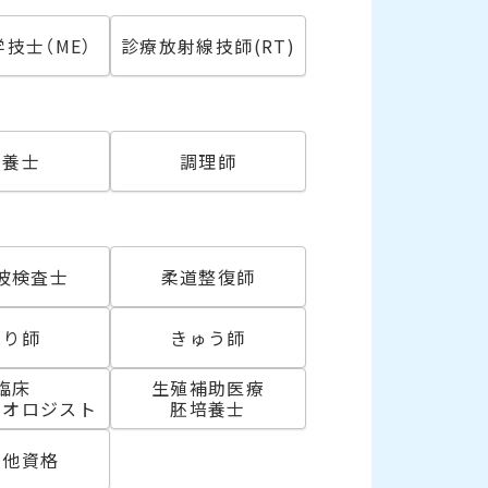
技士（ME）
診療放射線技師(RT)
必須
栄養士
調理師
波検査士
柔道整復師
はり師
きゅう師
臨床
生殖補助医療
リオロジスト
胚培養士
の他資格