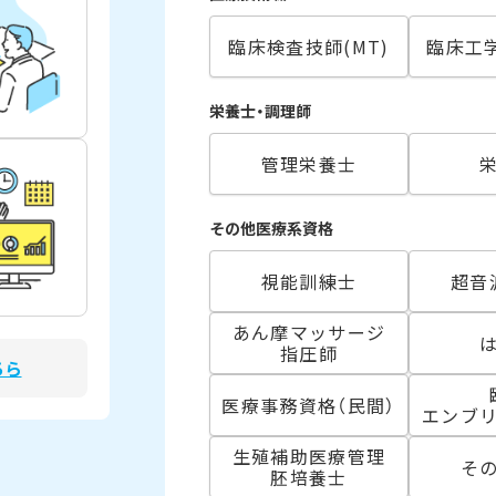
臨床検査技師(MT)
臨床工学
栄養士・調理師
管理栄養士
その他医療系資格
視能訓練士
超音
あん摩マッサージ
指圧師
ちら
医療事務資格（民間）
エンブ
生殖補助医療管理
そ
胚培養士