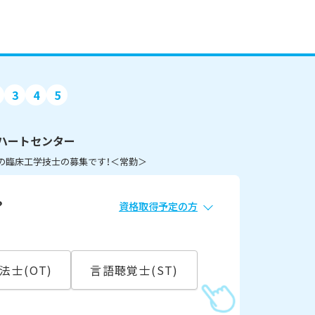
3
4
5
ハートセンター
での臨床工学技士の募集です！＜常勤＞
？
資格取得予定の方
必須
常勤
法士(OT)
言語聴覚士(ST)
こ