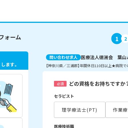
フォーム
1
2
医療法人徳洲会 葉山
問い合わせ求人
ト
します。
【神奈川県／三浦郡】年間休日110日以上★病院
どの資格をお持ちですか
必須
セラピスト
理学療法士(PT)
作業療
医療技術職