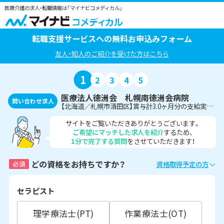
医療介護の求人・転職情報は「マイナビコメディカル」
転職支援サービスへの無料お申込みフォーム
友人・知人のご紹介を受けた方はこちら
1
2
3
4
5
医療法人徳洲会 札幌南徳洲会病院
問い合わせ求人
【北海道／札幌市清田区】賞与計3.0ヶ月分の支給実績あり☆病院における調理師のお仕事です♪＜正社員＞
サイトをご覧いただきありがとうございます。
ご希望にマッチした求人を紹介
するため、
1分で完了する質問
をさせていただきます！
どの資格をお持ちですか？
必須
資格取得予定の方
セラピスト
理学療法士(PT)
作業療法士(OT)