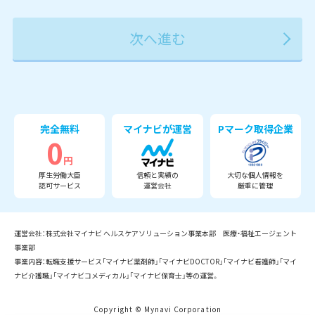
2027年
2028年
2029年
3月
完全無料
マイナビが運営
Pマーク取得企業
0
円
厚生労働大臣
信頼と実績の
大切な個人情報を
認可サービス
運営会社
厳重に管理
運営会社：株式会社マイナビ ヘルスケアソリューション事業本部 医療・福祉エージェント
事業部
事業内容：転職支援サービス「マイナビ薬剤師」「マイナビDOCTOR」「マイナビ看護師」「マイ
ナビ介護職」「マイナビコメディカル」「マイナビ保育士」等の運営。
Copyright © Mynavi Corporation