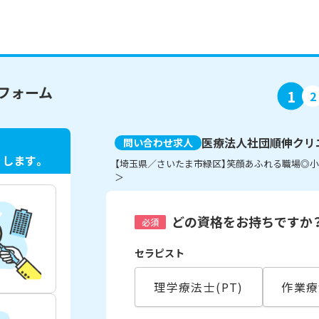
フォーム
1
2
医療法人社団順伸クリ
問い合わせ求人
ト
します。
【埼玉県／さいたま市緑区】笑顔あふれる職場◎
＞
どの資格をお持ちですか
必須
セラピスト
理学療法士(PT)
作業療