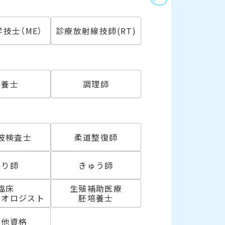
技士（ME）
診療放射線技師(RT)
必須
栄養士
調理師
波検査士
柔道整復師
はり師
きゅう師
臨床
生殖補助医療
リオロジスト
胚培養士
の他資格