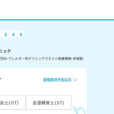
3
4
5
ニック
小児科・アレルギー科クリニックです♪＜医療事務・非常勤
？
資格取得予定の方
必須
常勤
法士(OT)
言語聴覚士(ST)
こ