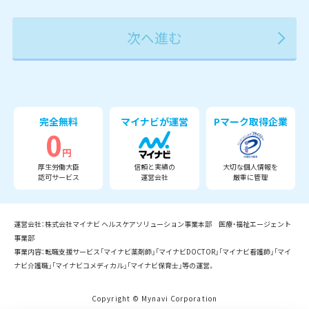
2027年
2028年
2029年
3月
完全無料
マイナビが運営
Pマーク取得企業
0
円
厚生労働大臣
信頼と実績の
大切な個人情報を
認可サービス
運営会社
厳重に管理
運営会社：株式会社マイナビ ヘルスケアソリューション事業本部 医療・福祉エージェント
事業部
事業内容：転職支援サービス「マイナビ薬剤師」「マイナビDOCTOR」「マイナビ看護師」「マイ
ナビ介護職」「マイナビコメディカル」「マイナビ保育士」等の運営。
Copyright © Mynavi Corporation