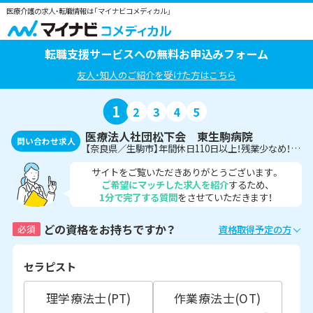
医療介護の求人・転職情報は「マイナビコメディカル」
転職支援サービスへの無料お申込みフォーム
友人・知人のご紹介を受けた方はこちら
1
2
3
4
5
医療法人社団松下会 東生駒病院
問い合わせ求人
【奈良県／生駒市】年間休日110日以上！残業少なめ！病院での理学療法士募集♪〈正社員〉
サイトをご覧いただきありがとうございます。
ご希望にマッチした求人を紹介
するため、
1分で完了する質問
をさせていただきます！
どの資格をお持ちですか？
必須
資格取得予定の方
セラピスト
理学療法士(PT)
作業療法士(OT)