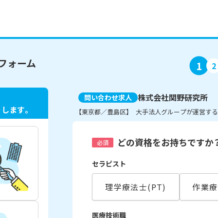
フォーム
1
2
株式会社関野研究所
問い合わせ求人
ト
します。
【東京都／豊島区】 大手法人グループが運営す
どの資格をお持ちですか
必須
セラピスト
理学療法士(PT)
作業療
医療技術職