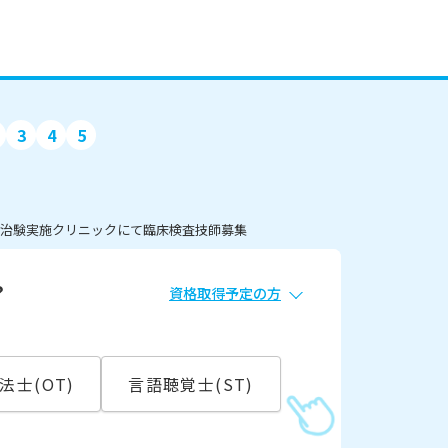
3
4
5
る治験実施クリニックにて臨床検査技師募集
？
資格取得予定の方
必須
常勤
法士(OT)
言語聴覚士(ST)
こ