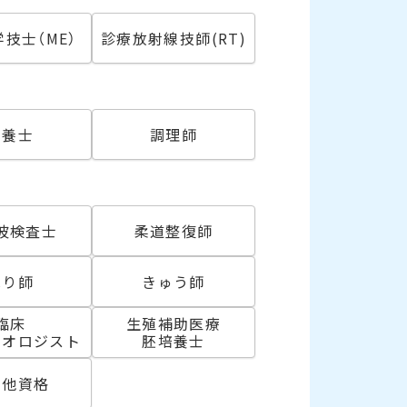
技士（ME）
診療放射線技師(RT)
必須
栄養士
調理師
波検査士
柔道整復師
はり師
きゅう師
臨床
生殖補助医療
リオロジスト
胚培養士
の他資格