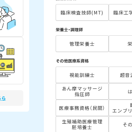
臨床検査技師(MT)
臨床工学
栄養士・調理師
管理栄養士
その他医療系資格
視能訓練士
超音
あん摩マッサージ
指圧師
ちら
医療事務資格（民間）
エンブ
生殖補助医療管理
そ
胚培養士