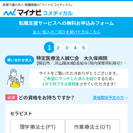
医療介護の求人・転職情報は「マイナビコメディカル」
転職支援サービスへの無料お申込みフォーム
友人・知人のご紹介を受けた方はこちら
1
2
3
4
5
特定医療法人誠仁会 大久保病院
問い合わせ求人
【明石市／JR山陽本線】高給与！院内保育所利用可！診療放射線技師
サイトをご覧いただきありがとうございます。
ご希望にマッチした求人を紹介
するため、
1分で完了する質問
をさせていただきます！
どの資格をお持ちですか？
必須
資格取得予定の方
セラピスト
理学療法士(PT)
作業療法士(OT)