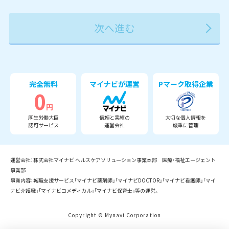
2027年
2028年
2029年
3月
完全無料
マイナビが運営
Pマーク取得企業
0
円
厚生労働大臣
信頼と実績の
大切な個人情報を
認可サービス
運営会社
厳重に管理
運営会社：株式会社マイナビ ヘルスケアソリューション事業本部 医療・福祉エージェント
事業部
事業内容：転職支援サービス「マイナビ薬剤師」「マイナビDOCTOR」「マイナビ看護師」「マイ
ナビ介護職」「マイナビコメディカル」「マイナビ保育士」等の運営。
Copyright © Mynavi Corporation