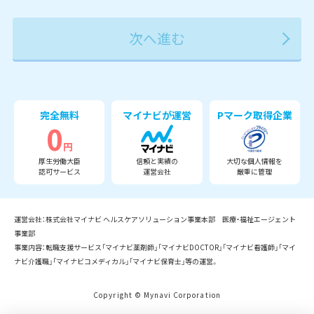
2027年
2028年
2029年
3月
完全無料
マイナビが運営
Pマーク取得企業
0
円
厚生労働大臣
信頼と実績の
大切な個人情報を
認可サービス
運営会社
厳重に管理
運営会社：株式会社マイナビ ヘルスケアソリューション事業本部 医療・福祉エージェント
事業部
事業内容：転職支援サービス「マイナビ薬剤師」「マイナビDOCTOR」「マイナビ看護師」「マイ
ナビ介護職」「マイナビコメディカル」「マイナビ保育士」等の運営。
Copyright © Mynavi Corporation