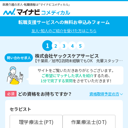
医療介護の求人・転職情報は「マイナビコメディカル」
転職支援サービスへの無料お申込みフォーム
友人・知人のご紹介を受けた方はこちら
1
2
3
4
5
株式会社ヤックスケアサービス
問い合わせ求人
【千葉県／旭市】訪問未経験でもOK 先輩スタッフがしっかり指導 訪問での作業療法士募集
サイトをご覧いただきありがとうございます。
ご希望にマッチした求人を紹介
するため、
1分で完了する質問
をさせていただきます！
どの資格をお持ちですか？
必須
資格取得予定の方
セラピスト
理学療法士(PT)
作業療法士(OT)