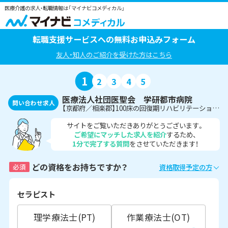
医療介護の求人・転職情報は「マイナビコメディカル」
転職支援サービスへの無料お申込みフォーム
友人・知人のご紹介を受けた方はこちら
1
2
3
4
5
医療法人社団医聖会 学研都市病院
問い合わせ求人
【京都府／相楽郡】100床の回復期リハビリテーション病棟での言語聴覚士さんの募集です♪
サイトをご覧いただきありがとうございます。
ご希望にマッチした求人を紹介
するため、
1分で完了する質問
をさせていただきます！
どの資格をお持ちですか？
必須
資格取得予定の方
セラピスト
理学療法士(PT)
作業療法士(OT)