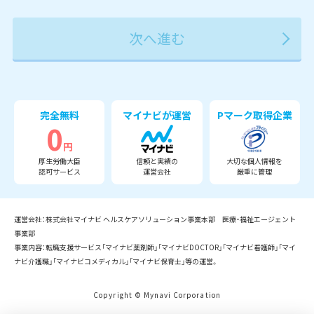
2027年
2028年
2029年
3月
完全無料
マイナビが運営
Pマーク取得企業
0
円
厚生労働大臣
信頼と実績の
大切な個人情報を
認可サービス
運営会社
厳重に管理
運営会社：株式会社マイナビ ヘルスケアソリューション事業本部 医療・福祉エージェント
事業部
事業内容：転職支援サービス「マイナビ薬剤師」「マイナビDOCTOR」「マイナビ看護師」「マイ
ナビ介護職」「マイナビコメディカル」「マイナビ保育士」等の運営。
Copyright © Mynavi Corporation