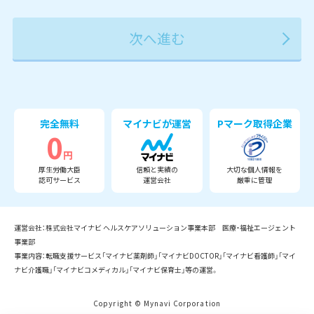
2027年
2028年
2029年
3月
完全無料
マイナビが運営
Pマーク取得企業
0
円
厚生労働大臣
信頼と実績の
大切な個人情報を
認可サービス
運営会社
厳重に管理
運営会社：株式会社マイナビ ヘルスケアソリューション事業本部 医療・福祉エージェント
事業部
事業内容：転職支援サービス「マイナビ薬剤師」「マイナビDOCTOR」「マイナビ看護師」「マイ
ナビ介護職」「マイナビコメディカル」「マイナビ保育士」等の運営。
Copyright © Mynavi Corporation