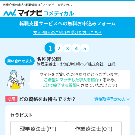
医療介護の求人・転職情報は「マイナビコメディカル」
転職支援サービスへの無料お申込みフォーム
友人・知人のご紹介を受けた方はこちら
1
2
3
4
5
名称非公開
問い合わせ求人
管理栄養士／北海道札幌市／株式会社 日総
サイトをご覧いただきありがとうございます。
ご希望にマッチした求人を紹介
するため、
1分で完了する質問
をさせていただきます！
どの資格をお持ちですか？
必須
資格取得予定の方
セラピスト
理学療法士(PT)
作業療法士(OT)