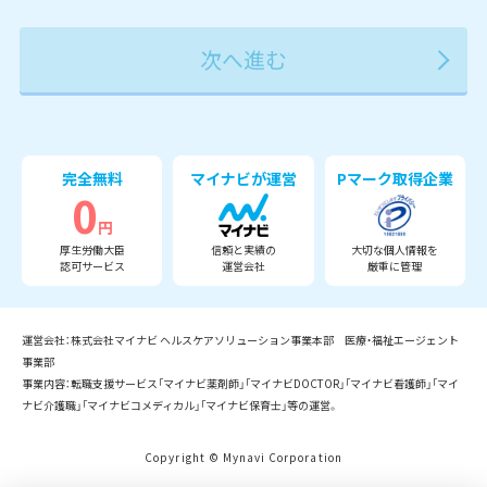
2027年
2028年
2029年
3月
完全無料
マイナビが運営
Pマーク取得企業
0
円
厚生労働大臣
信頼と実績の
大切な個人情報を
認可サービス
運営会社
厳重に管理
運営会社：株式会社マイナビ ヘルスケアソリューション事業本部 医療・福祉エージェント
事業部
事業内容：転職支援サービス「マイナビ薬剤師」「マイナビDOCTOR」「マイナビ看護師」「マイ
ナビ介護職」「マイナビコメディカル」「マイナビ保育士」等の運営。
Copyright © Mynavi Corporation