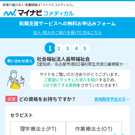
医療介護の求人・転職情報は「マイナビコメディカル」
転職支援サービスへの無料お申込みフォーム
友人・知人のご紹介を受けた方はこちら
1
2
3
4
5
社会福祉法人昌明福祉会
問い合わせ求人
【愛知県／名古屋市港区】福利厚生充実◎最寄駅から徒歩5分とアクセス抜群の職場です＜言語聴覚士＞
サイトをご覧いただきありがとうございます。
ご希望にマッチした求人を紹介
するため、
1分で完了する質問
をさせていただきます！
どの資格をお持ちですか？
必須
資格取得予定の方
セラピスト
理学療法士(PT)
作業療法士(OT)