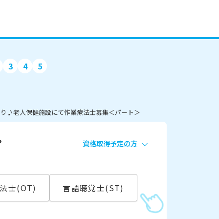
3
4
5
あり♪老人保健施設にて作業療法士募集＜パート＞
？
資格取得予定の方
必須
常勤
法士(OT)
言語聴覚士(ST)
こ