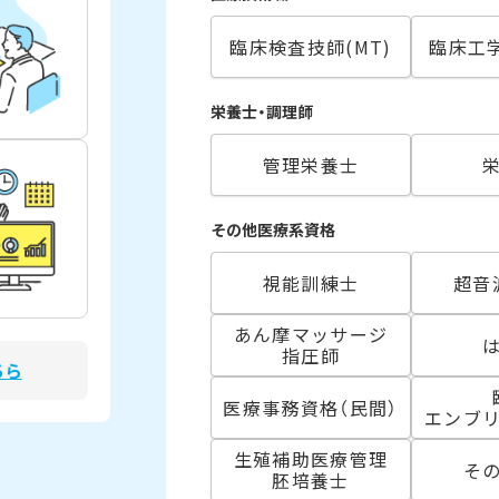
臨床検査技師(MT)
臨床工学
栄養士・調理師
管理栄養士
その他医療系資格
視能訓練士
超音
あん摩マッサージ
指圧師
ちら
医療事務資格（民間）
エンブ
生殖補助医療管理
そ
胚培養士