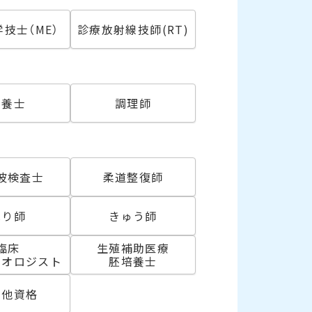
技士（ME）
診療放射線技師(RT)
必須
栄養士
調理師
波検査士
柔道整復師
はり師
きゅう師
臨床
生殖補助医療
リオロジスト
胚培養士
の他資格