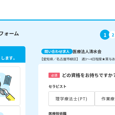
フォーム
1
2
医療法人清水会
問い合わせ求人
ト
します。
【愛知県／名古屋市緑区】 週3～4日程度★賞与
どの資格をお持ちですか
必須
セラピスト
理学療法士(PT)
作業療
医療技術職