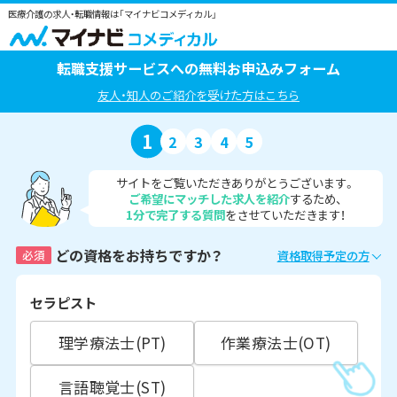
医療介護の求人・転職情報は「マイナビコメディカル」
転職支援サービスへの無料お申込みフォーム
友人・知人のご紹介を受けた方はこちら
1
2
3
4
5
サイトをご覧いただきありがとうございます。
ご希望にマッチした求人を紹介
するため、
1分で完了する質問
をさせていただきます！
どの資格をお持ちですか？
必須
資格取得予定の方
セラピスト
理学療法士(PT)
作業療法士(OT)
言語聴覚士(ST)