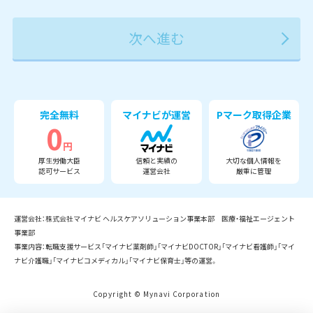
2027年
2028年
2029年
3月
完全無料
マイナビが運営
Pマーク取得企業
0
円
厚生労働大臣
信頼と実績の
大切な個人情報を
認可サービス
運営会社
厳重に管理
運営会社：株式会社マイナビ ヘルスケアソリューション事業本部 医療・福祉エージェント
事業部
事業内容：転職支援サービス「マイナビ薬剤師」「マイナビDOCTOR」「マイナビ看護師」「マイ
ナビ介護職」「マイナビコメディカル」「マイナビ保育士」等の運営。
Copyright © Mynavi Corporation