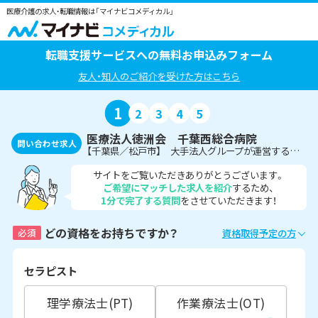
医療介護の求人・転職情報は「マイナビコメディカル」
転職支援サービスへの無料お申込みフォーム
友人・知人のご紹介を受けた方はこちら
1
2
3
4
5
医療法人徳洲会 千葉西総合病院
問い合わせ求人
【千葉県／松戸市】 大手法人グループが運営する病院での視能訓練士募集《新京成電鉄沿線》
サイトをご覧いただきありがとうございます。
ご希望にマッチした求人を紹介
するため、
1分で完了する質問
をさせていただきます！
どの資格をお持ちですか？
必須
資格取得予定の方
セラピスト
理学療法士(PT)
作業療法士(OT)