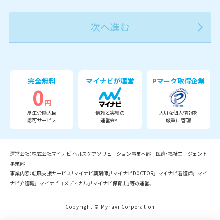
2027年
2028年
2029年
3月
完全無料
マイナビが運営
Pマーク取得企業
0
円
厚生労働大臣
信頼と実績の
大切な個人情報を
認可サービス
運営会社
厳重に管理
運営会社：株式会社マイナビ ヘルスケアソリューション事業本部 医療・福祉エージェント
事業部
事業内容：転職支援サービス「マイナビ薬剤師」「マイナビDOCTOR」「マイナビ看護師」「マイ
ナビ介護職」「マイナビコメディカル」「マイナビ保育士」等の運営。
Copyright © Mynavi Corporation