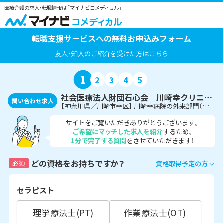
医療介護の求人・転職情報は「マイナビコメディカル」
転職支援サービスへの無料お申込みフォーム
友人・知人のご紹介を受けた方はこちら
1
2
3
4
5
社会医療法人財団石心会 川崎幸クリニック
問い合わせ求人
【神奈川県／川崎市幸区】 川崎幸病院の外来部門（クリニック）でのセラピスト募集！
サイトをご覧いただきありがとうございます。
ご希望にマッチした求人を紹介
するため、
1分で完了する質問
をさせていただきます！
どの資格をお持ちですか？
必須
資格取得予定の方
セラピスト
理学療法士(PT)
作業療法士(OT)