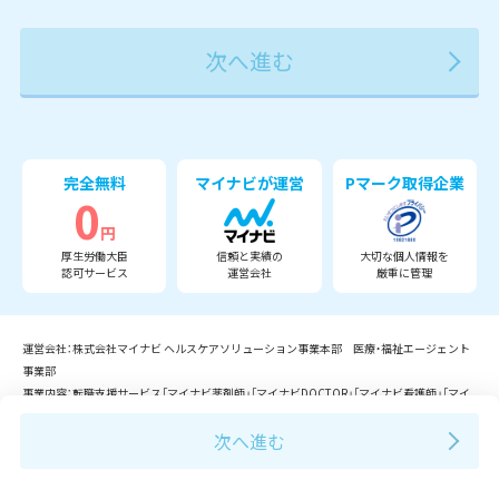
2027年
2028年
2029年
3月
完全無料
マイナビが運営
Pマーク取得企業
0
円
厚生労働大臣
信頼と実績の
大切な個人情報を
認可サービス
運営会社
厳重に管理
運営会社：株式会社マイナビ ヘルスケアソリューション事業本部 医療・福祉エージェント
事業部
事業内容：転職支援サービス「マイナビ薬剤師」「マイナビDOCTOR」「マイナビ看護師」「マイ
ナビ介護職」「マイナビコメディカル」「マイナビ保育士」等の運営。
Copyright © Mynavi Corporation