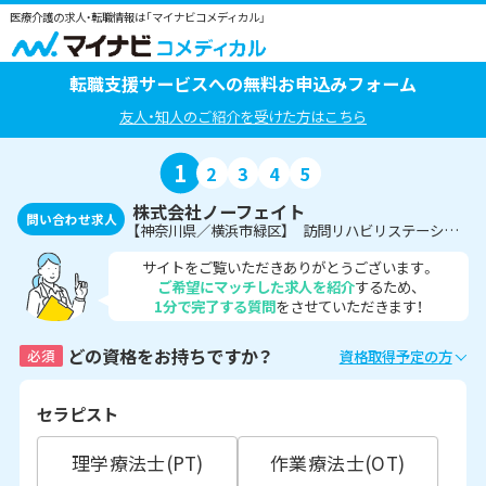
医療介護の求人・転職情報は「マイナビコメディカル」
転職支援サービスへの無料お申込みフォーム
友人・知人のご紹介を受けた方はこちら
1
2
3
4
5
株式会社ノーフェイト
問い合わせ求人
【神奈川県／横浜市緑区】 訪問リハビリステーションでセラピスト募集！
サイトをご覧いただきありがとうございます。
ご希望にマッチした求人を紹介
するため、
1分で完了する質問
をさせていただきます！
どの資格をお持ちですか？
必須
資格取得予定の方
セラピスト
理学療法士(PT)
作業療法士(OT)