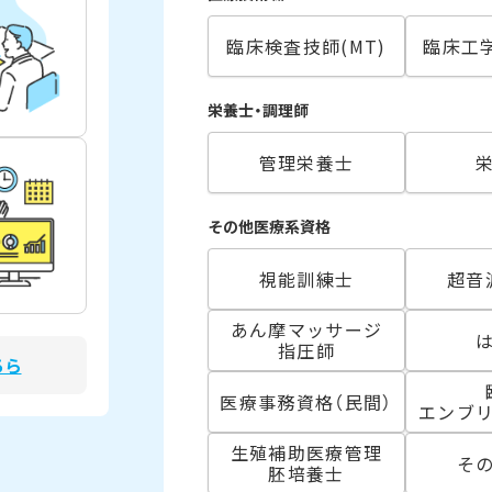
臨床検査技師(MT)
臨床工学
栄養士・調理師
管理栄養士
その他医療系資格
視能訓練士
超音
あん摩マッサージ
指圧師
ちら
医療事務資格（民間）
エンブ
生殖補助医療管理
そ
胚培養士