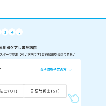
3
4
5
運動器ケアしまだ病院
のスポーツ整形に強い病院です！ 診療放射線技師の募集♪
？
資格取得予定の方
必須
常勤
法士(OT)
言語聴覚士(ST)
こ