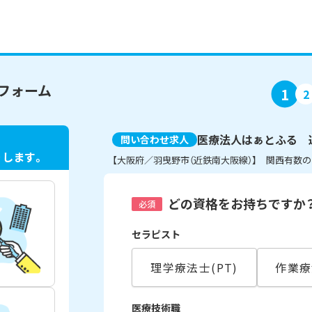
フォーム
1
2
医療法人はぁとふる 
問い合わせ求人
ト
します。
【大阪府／羽曳野市（近鉄南大阪線）】 関西有数
どの資格をお持ちですか
必須
セラピスト
理学療法士(PT)
作業療
医療技術職