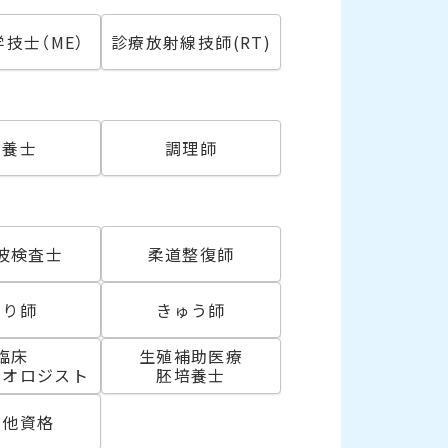
技士（ME）
診療放射線技師(RT)
必須
栄養士
調理師
波検査士
柔道整復師
はり師
きゅう師
臨床
生殖補助医療
リオロジスト
胚培養士
の他資格