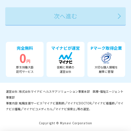
2027年
2028年
2029年
3月
完全無料
マイナビが運営
Pマーク取得企業
0
円
厚生労働大臣
信頼と実績の
大切な個人情報を
認可サービス
運営会社
厳重に管理
運営会社：株式会社マイナビ ヘルスケアソリューション事業本部 医療・福祉エージェント
事業部
事業内容：転職支援サービス「マイナビ薬剤師」「マイナビDOCTOR」「マイナビ看護師」「マイ
ナビ介護職」「マイナビコメディカル」「マイナビ保育士」等の運営。
Copyright © Mynavi Corporation