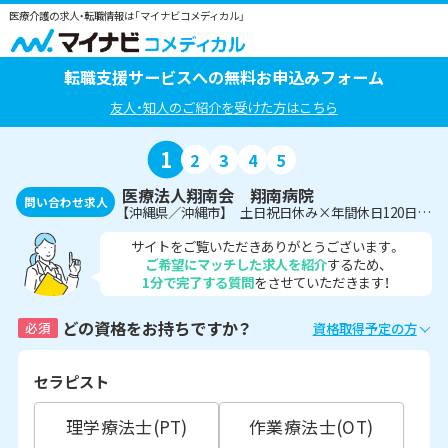
医療介護の求人・転職情報は「マイナビコメディカル」
転職支援サービスへの無料お申込みフォーム
友人・知人のご紹介を受けた方はこちら
1
2
3
4
5
医療法人翔南会 翔南病院
問い合わせ求人
【沖縄県／沖縄市】 土日祝日休み×年間休日120日♪病院にて作業療法士の募集です！
サイトをご覧いただきありがとうございます。
ご希望にマッチした求人を紹介
するため、
1分で完了する質問
をさせていただきます！
どの資格をお持ちですか？
必須
資格取得予定の方
セラピスト
理学療法士(PT)
作業療法士(OT)