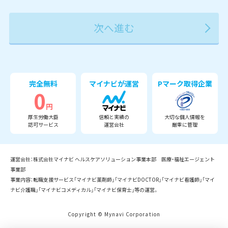
2027年
2028年
2029年
3月
完全無料
マイナビが運営
Pマーク取得企業
0
円
厚生労働大臣
信頼と実績の
大切な個人情報を
認可サービス
運営会社
厳重に管理
運営会社：株式会社マイナビ ヘルスケアソリューション事業本部 医療・福祉エージェント
事業部
事業内容：転職支援サービス「マイナビ薬剤師」「マイナビDOCTOR」「マイナビ看護師」「マイ
ナビ介護職」「マイナビコメディカル」「マイナビ保育士」等の運営。
Copyright © Mynavi Corporation