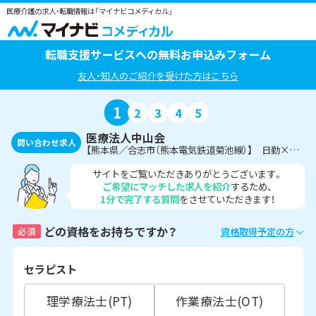
医療介護の求人・転職情報は「マイナビコメディカル」
転職支援サービスへの無料お申込みフォーム
友人・知人のご紹介を受けた方はこちら
1
2
3
4
5
医療法人中山会
問い合わせ求人
【熊本県／合志市（熊本電気鉄道菊池線）】 日勤×残業無し◎精神科病院にて作業療法士の募集です♪
サイトをご覧いただきありがとうございます。
ご希望にマッチした求人を紹介
するため、
1分で完了する質問
をさせていただきます！
どの資格をお持ちですか？
必須
資格取得予定の方
セラピスト
理学療法士(PT)
作業療法士(OT)