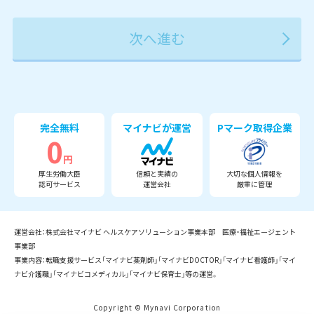
2027年
2028年
2029年
3月
完全無料
マイナビが運営
Pマーク取得企業
0
円
厚生労働大臣
信頼と実績の
大切な個人情報を
認可サービス
運営会社
厳重に管理
運営会社：株式会社マイナビ ヘルスケアソリューション事業本部 医療・福祉エージェント
事業部
事業内容：転職支援サービス「マイナビ薬剤師」「マイナビDOCTOR」「マイナビ看護師」「マイ
ナビ介護職」「マイナビコメディカル」「マイナビ保育士」等の運営。
Copyright © Mynavi Corporation