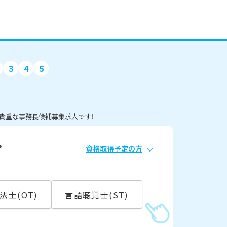
3
4
5
！貴重な事務長候補募集求人です！
？
資格取得予定の方
必須
常勤
法士(OT)
言語聴覚士(ST)
こ