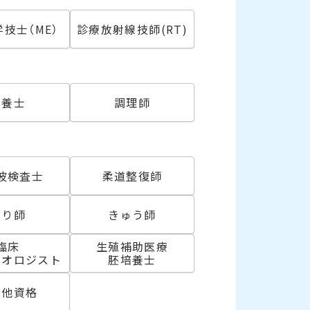
技士（ME）
診療放射線技師(RT)
必須
栄養士
調理師
波検査士
柔道整復師
はり師
きゅう師
臨床
生殖補助医療
リオロジスト
胚培養士
の他資格