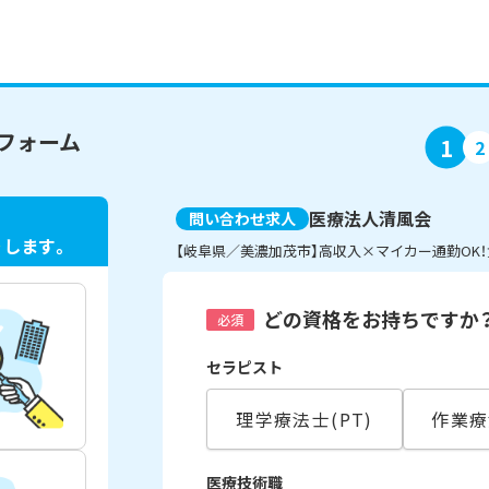
フォーム
1
2
医療法人清風会
問い合わせ求人
ト
します。
【岐阜県／美濃加茂市】高収入×マイカー通勤OK
どの資格をお持ちですか
必須
セラピスト
理学療法士(PT)
作業療
医療技術職