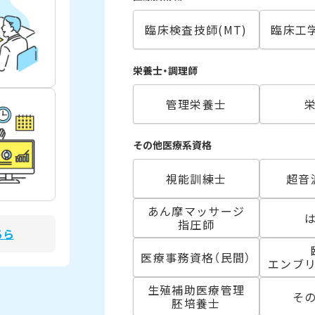
臨床検査技師(MT)
臨床工学
栄養士・調理師
管理栄養士
その他医療系資格
視能訓練士
超音
あん摩マッサージ
指圧師
ちら
医療事務資格（民間）
エンブ
生殖補助医療管理
そ
胚培養士