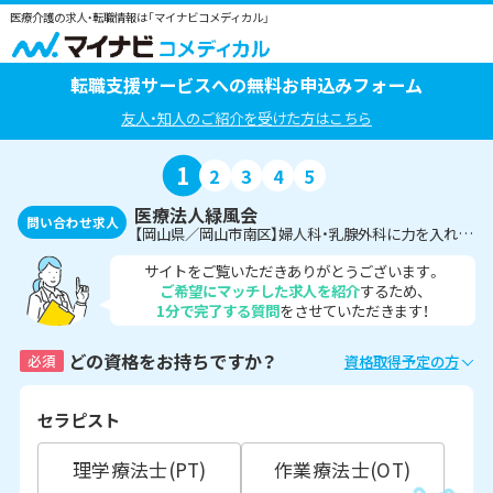
医療介護の求人・転職情報は「マイナビコメディカル」
転職支援サービスへの無料お申込みフォーム
友人・知人のご紹介を受けた方はこちら
1
2
3
4
5
医療法人緑風会
問い合わせ求人
【岡山県／岡山市南区】婦人科・乳腺外科に力を入れたクリニックの診療放射線技師募集求人《パート》
サイトをご覧いただきありがとうございます。
ご希望にマッチした求人を紹介
するため、
1分で完了する質問
をさせていただきます！
どの資格をお持ちですか？
必須
資格取得予定の方
セラピスト
理学療法士(PT)
作業療法士(OT)