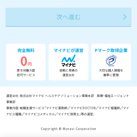
2027年
2028年
2029年
3月
完全無料
マイナビが運営
Pマーク取得企業
0
円
厚生労働大臣
信頼と実績の
大切な個人情報を
認可サービス
運営会社
厳重に管理
運営会社：株式会社マイナビ ヘルスケアソリューション事業本部 医療・福祉エージェント
事業部
事業内容：転職支援サービス「マイナビ薬剤師」「マイナビDOCTOR」「マイナビ看護師」「マイ
ナビ介護職」「マイナビコメディカル」「マイナビ保育士」等の運営。
Copyright © Mynavi Corporation