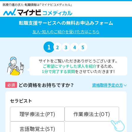
医療介護の求人・転職情報は「マイナビコメディカル」
転職支援サービスへの無料お申込みフォーム
友人・知人のご紹介を受けた方はこちら
1
2
3
4
5
サイトをご覧いただきありがとうございます。
ご希望にマッチした求人を紹介
するため、
1分で完了する質問
をさせていただきます！
どの資格をお持ちですか？
必須
資格取得予定の方
セラピスト
理学療法士(PT)
作業療法士(OT)
言語聴覚士(ST)