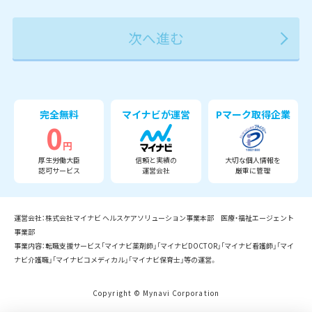
2027年
2028年
2029年
3月
完全無料
マイナビが運営
Pマーク取得企業
0
円
厚生労働大臣
信頼と実績の
大切な個人情報を
認可サービス
運営会社
厳重に管理
運営会社：株式会社マイナビ ヘルスケアソリューション事業本部 医療・福祉エージェント
事業部
事業内容：転職支援サービス「マイナビ薬剤師」「マイナビDOCTOR」「マイナビ看護師」「マイ
ナビ介護職」「マイナビコメディカル」「マイナビ保育士」等の運営。
Copyright © Mynavi Corporation