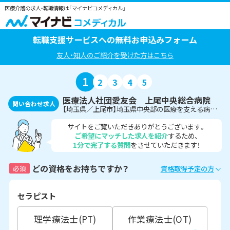
医療介護の求人・転職情報は「マイナビコメディカル」
転職支援サービスへの無料お申込みフォーム
友人・知人のご紹介を受けた方はこちら
1
2
3
4
5
医療法人社団愛友会 上尾中央総合病院
問い合わせ求人
【埼玉県／上尾市】埼玉県中央部の医療を支える病院付属のクリニック〈臨床検査技師〉
サイトをご覧いただきありがとうございます。
ご希望にマッチした求人を紹介
するため、
1分で完了する質問
をさせていただきます！
どの資格をお持ちですか？
必須
資格取得予定の方
セラピスト
理学療法士(PT)
作業療法士(OT)