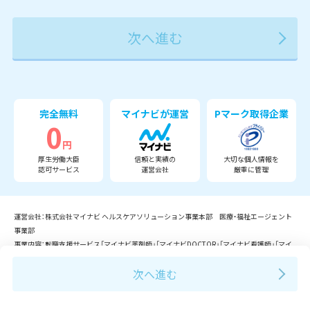
2027年
2028年
2029年
3月
完全無料
マイナビが運営
Pマーク取得企業
0
円
厚生労働大臣
信頼と実績の
大切な個人情報を
認可サービス
運営会社
厳重に管理
運営会社：株式会社マイナビ ヘルスケアソリューション事業本部 医療・福祉エージェント
事業部
事業内容：転職支援サービス「マイナビ薬剤師」「マイナビDOCTOR」「マイナビ看護師」「マイ
ナビ介護職」「マイナビコメディカル」「マイナビ保育士」等の運営。
Copyright © Mynavi Corporation