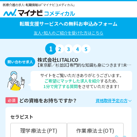
医療介護の求人・転職情報は「マイナビコメディカル」
転職支援サービスへの無料お申込みフォーム
友人・知人のご紹介を受けた方はこちら
1
2
3
4
5
株式会社LITALICO
問い合わせ求人
【東京都／杉並区】専門的な知識も身につきます！未経験もOK／指導員募集＜言語聴覚士＞
サイトをご覧いただきありがとうございます。
ご希望にマッチした求人を紹介
するため、
1分で完了する質問
をさせていただきます！
どの資格をお持ちですか？
必須
資格取得予定の方
セラピスト
理学療法士(PT)
作業療法士(OT)