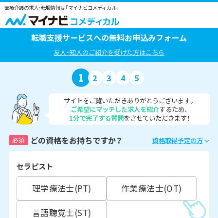
医療介護の求人・転職情報は「マイナビコメディカル」
転職支援サービスへの無料お申込みフォーム
友人・知人のご紹介を受けた方はこちら
1
2
3
4
5
サイトをご覧いただきありがとうございます。
ご希望にマッチした求人を紹介
するため、
1分で完了する質問
をさせていただきます！
どの資格をお持ちですか？
必須
資格取得予定の方
セラピスト
理学療法士(PT)
作業療法士(OT)
言語聴覚士(ST)