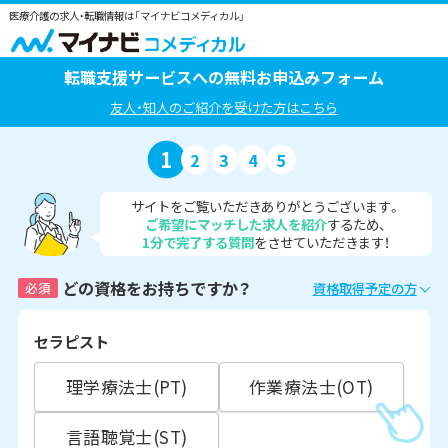
医療介護の求人・転職情報は「マイナビコメディカル」
転職支援サービスへの無料お申込みフォーム
友人・知人のご紹介を受けた方はこちら
1
2
3
4
5
サイトをご覧いただきありがとうございます。
ご希望にマッチした求人を紹介
するため、
1分で完了する質問
をさせていただきます！
どの資格をお持ちですか？
必須
資格取得予定の方
セラピスト
理学療法士(PT)
作業療法士(OT)
言語聴覚士(ST)