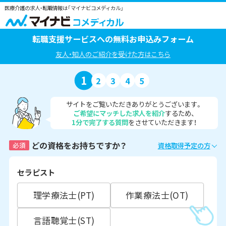
医療介護の求人・転職情報は「マイナビコメディカル」
転職支援サービスへの無料お申込みフォーム
友人・知人のご紹介を受けた方はこちら
1
2
3
4
5
サイトをご覧いただきありがとうございます。
ご希望にマッチした求人を紹介
するため、
1分で完了する質問
をさせていただきます！
どの資格をお持ちですか？
必須
資格取得予定の方
セラピスト
理学療法士(PT)
作業療法士(OT)
言語聴覚士(ST)