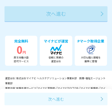
2027年
2028年
2029年
3月
完全無料
マイナビが運営
Pマーク取得企業
0
円
厚生労働大臣
信頼と実績の
大切な個人情報を
認可サービス
運営会社
厳重に管理
運営会社：株式会社マイナビ ヘルスケアソリューション事業本部 医療・福祉エージェント
事業部
事業内容：転職支援サービス「マイナビ薬剤師」「マイナビDOCTOR」「マイナビ看護師」「マイ
ナビ介護職」「マイナビコメディカル」「マイナビ保育士」等の運営。
Copyright © Mynavi Corporation