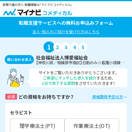
医療介護の求人・転職情報は「マイナビコメディカル」
転職支援サービスへの無料お申込みフォーム
友人・知人のご紹介を受けた方はこちら
1
2
3
4
5
社会福祉法人博愛福祉会
問い合わせ求人
【神奈川県／相模原市南区】日勤のみ☆看護小規模多機能型居宅介護での理学療法士の募集です！＜非常勤＞
サイトをご覧いただきありがとうございます。
ご希望にマッチした求人を紹介
するため、
1分で完了する質問
をさせていただきます！
どの資格をお持ちですか？
必須
資格取得予定の方
セラピスト
理学療法士(PT)
作業療法士(OT)