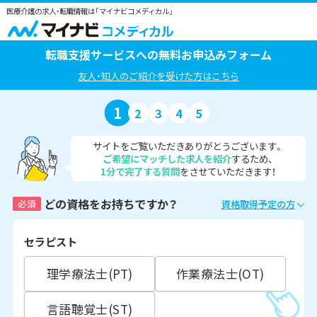
医療介護の求人・転職情報は「マイナビコメディカル」
転職支援サービスへの無料お申込みフォーム
友人・知人のご紹介を受けた方はこちら
1
2
3
4
5
サイトをご覧いただきありがとうございます。
ご希望にマッチした求人を紹介
するため、
1分で完了する質問
をさせていただきます！
どの資格をお持ちですか？
必須
資格取得予定の方
セラピスト
理学療法士(PT)
作業療法士(OT)
言語聴覚士(ST)