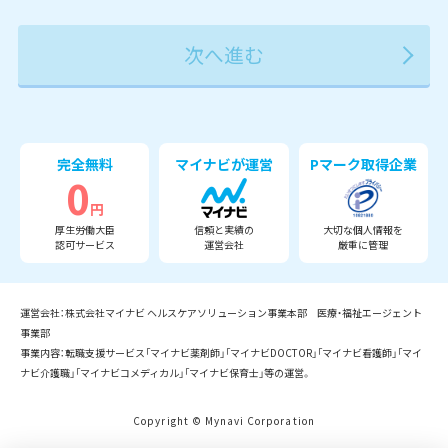
2027年
2028年
2029年
3月
完全無料
マイナビが運営
Pマーク取得企業
0
円
厚生労働大臣
信頼と実績の
大切な個人情報を
認可サービス
運営会社
厳重に管理
運営会社：株式会社マイナビ ヘルスケアソリューション事業本部 医療・福祉エージェント
事業部
事業内容：転職支援サービス「マイナビ薬剤師」「マイナビDOCTOR」「マイナビ看護師」「マイ
ナビ介護職」「マイナビコメディカル」「マイナビ保育士」等の運営。
Copyright © Mynavi Corporation