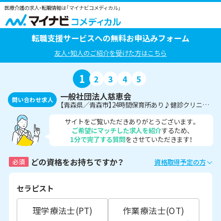
医療介護の求人・転職情報は「マイナビコメディカル」
転職支援サービスへの無料お申込みフォーム
友人・知人のご紹介を受けた方はこちら
1
2
3
4
5
一般社団法人慈恵会
問い合わせ求人
【青森県／青森市】24時間保育所あり♪健診クリニックにて診療放射線技師の募集です！
サイトをご覧いただきありがとうございます。
ご希望にマッチした求人を紹介
するため、
1分で完了する質問
をさせていただきます！
どの資格をお持ちですか？
必須
資格取得予定の方
セラピスト
理学療法士(PT)
作業療法士(OT)