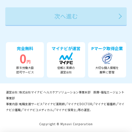
2027年
2028年
2029年
3月
完全無料
マイナビが運営
Pマーク取得企業
0
円
厚生労働大臣
信頼と実績の
大切な個人情報を
認可サービス
運営会社
厳重に管理
運営会社：株式会社マイナビ ヘルスケアソリューション事業本部 医療・福祉エージェント
事業部
事業内容：転職支援サービス「マイナビ薬剤師」「マイナビDOCTOR」「マイナビ看護師」「マイ
ナビ介護職」「マイナビコメディカル」「マイナビ保育士」等の運営。
Copyright © Mynavi Corporation